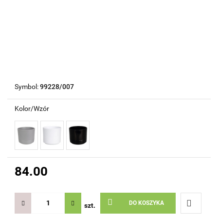
Symbol:
99228/007
Kolor/Wzór
84.00
DO KOSZYKA
szt.