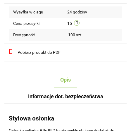
Do
Wysyłka w ciągu
24 godziny
przechow
Cena przesyłki
15
Dostępność
100
szt.
Pobierz produkt do PDF
Opis
Informacje dot. bezpieczeństwa
Stylowa osłonka
Osłonka cylinder Rille 992 to niezwykle stylowy dodatek do