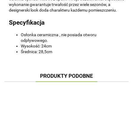
wykonanie gwarantuje trwałość przez wiele sezonów, a
designerski look doda charakteru każdemu pomieszczeniu.
Specyfikacja
Osłonka ceramiczna , nie posiada otworu
odpływowego.
Wysokość: 24cm
Średnica: 28,5cm
PRODUKTY PODOBNE
OSŁONKA
OSŁONKA
OSŁONKA
OSŁONKA
OSŁ