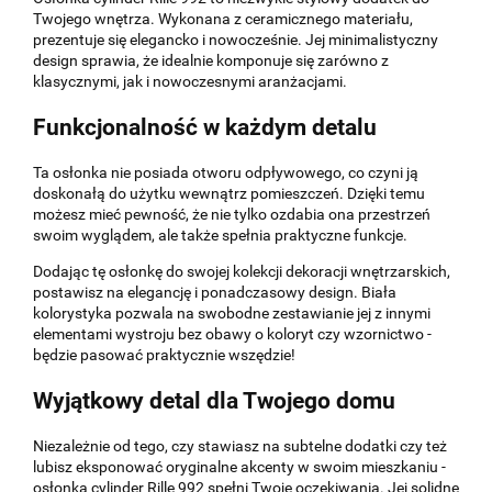
Twojego wnętrza. Wykonana z ceramicznego materiału,
prezentuje się elegancko i nowocześnie. Jej minimalistyczny
design sprawia, że idealnie komponuje się zarówno z
klasycznymi, jak i nowoczesnymi aranżacjami.
Funkcjonalność w każdym detalu
Ta osłonka nie posiada otworu odpływowego, co czyni ją
doskonałą do użytku wewnątrz pomieszczeń. Dzięki temu
możesz mieć pewność, że nie tylko ozdabia ona przestrzeń
swoim wyglądem, ale także spełnia praktyczne funkcje.
Dodając tę osłonkę do swojej kolekcji dekoracji wnętrzarskich,
postawisz na elegancję i ponadczasowy design. Biała
kolorystyka pozwala na swobodne zestawianie jej z innymi
elementami wystroju bez obawy o koloryt czy wzornictwo -
będzie pasować praktycznie wszędzie!
Wyjątkowy detal dla Twojego domu
Niezależnie od tego, czy stawiasz na subtelne dodatki czy też
lubisz eksponować oryginalne akcenty w swoim mieszkaniu -
osłonka cylinder Rille 992 spełni Twoje oczekiwania. Jej solidne