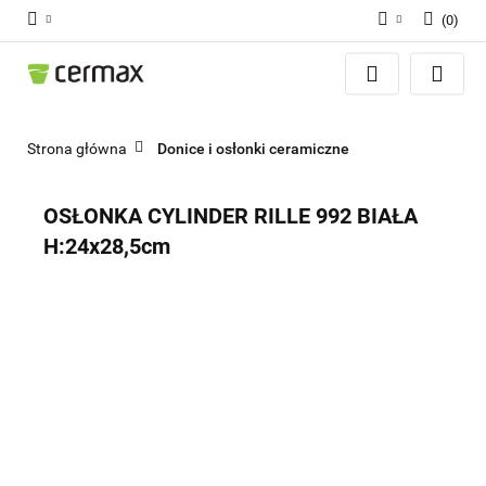
(
0
)
Zaloguj się
Zarejestruj się
Dodaj zgłoszenie
Strona główna
Donice i osłonki ceramiczne
Zgody cookies
OSŁONKA CYLINDER RILLE 992 BIAŁA
H:24x28,5cm