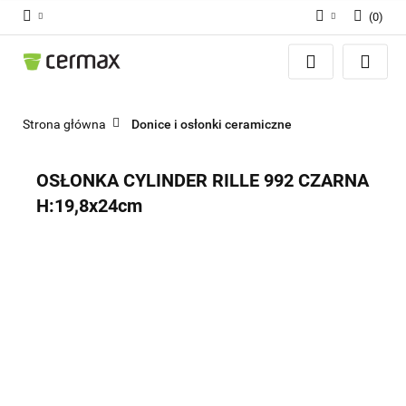
(
0
)
Zaloguj się
Zarejestruj się
Dodaj zgłoszenie
Strona główna
Donice i osłonki ceramiczne
Zgody cookies
OSŁONKA CYLINDER RILLE 992 CZARNA
H:19,8x24cm