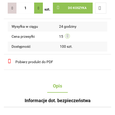
DO KOSZYKA
szt.
Do
Wysyłka w ciągu
24 godziny
przechow
Cena przesyłki
15
Dostępność
100
szt.
Pobierz produkt do PDF
Opis
Informacje dot. bezpieczeństwa