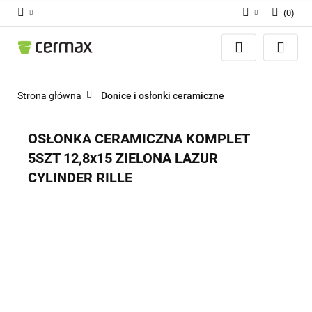
(
0
)
Zaloguj się
Zarejestruj się
Dodaj zgłoszenie
Strona główna
Donice i osłonki ceramiczne
Zgody cookies
OSŁONKA CERAMICZNA KOMPLET
5SZT 12,8x15 ZIELONA LAZUR
CYLINDER RILLE