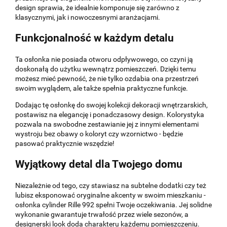
design sprawia, że idealnie komponuje się zarówno z
klasycznymi, jak i nowoczesnymi aranżacjami.
Funkcjonalność w każdym detalu
Ta osłonka nie posiada otworu odpływowego, co czyni ją
doskonałą do użytku wewnątrz pomieszczeń. Dzięki temu
możesz mieć pewność, że nie tylko ozdabia ona przestrzeń
swoim wyglądem, ale także spełnia praktyczne funkcje.
Dodając tę osłonkę do swojej kolekcji dekoracji wnętrzarskich,
postawisz na elegancję i ponadczasowy design. Kolorystyka
pozwala na swobodne zestawianie jej z innymi elementami
wystroju bez obawy o koloryt czy wzornictwo - będzie
pasować praktycznie wszędzie!
Wyjątkowy detal dla Twojego domu
Niezależnie od tego, czy stawiasz na subtelne dodatki czy też
lubisz eksponować oryginalne akcenty w swoim mieszkaniu -
osłonka cylinder Rille 992 spełni Twoje oczekiwania. Jej solidne
wykonanie gwarantuje trwałość przez wiele sezonów, a
designerski look doda charakteru każdemu pomieszczeniu.