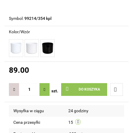
Symbol:
99214/354 kpl
Kolor/Wzór
89.00
DO KOSZYKA
szt.
Do
Wysyłka w ciągu
24 godziny
przechow
Cena przesyłki
15