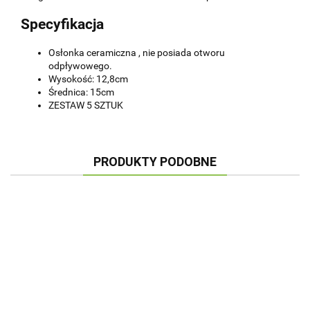
Specyfikacja
Osłonka ceramiczna , nie posiada otworu
odpływowego.
Wysokość: 12,8cm
Średnica: 15cm
ZESTAW 5 SZTUK
PRODUKTY PODOBNE
OSŁONKA
OSŁONKA
OSŁONKA
OSŁONKA
OSŁ
CYLINDER
CYLINDER
CYLINDER
CYLINDER
CYLI