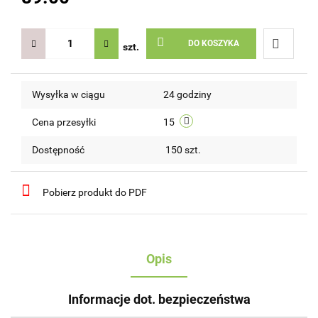
DO KOSZYKA
szt.
Do
Wysyłka w ciągu
24 godziny
przechow
Cena przesyłki
15
Dostępność
150
szt.
Pobierz produkt do PDF
Opis
Informacje dot. bezpieczeństwa