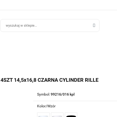
ce Ogrodowe
Donice Do Wnętrz
Blog
Hurt B2B
Kontakt
ce Do Wnętrz
Blog
Hurt B2B
SZT 14,5x16,8 CZARNA CYLINDER RILLE
Symbol:
99216/016 kpl
Kolor/Wzór