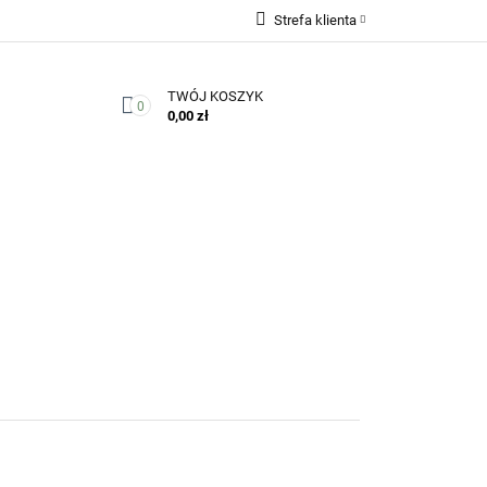
Strefa klienta
Zaloguj się
TWÓJ KOSZYK
Zarejestruj się
0
0,00 zł
Dodaj zgłoszenie
Zgody cookies
Kontakt