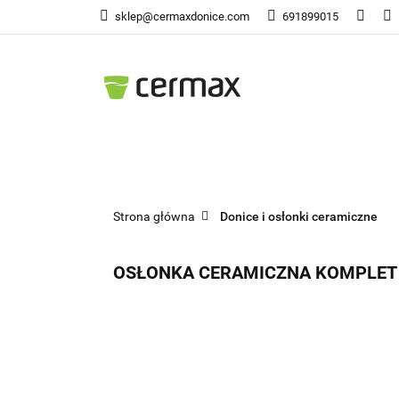
sklep@cermaxdonice.com
691899015
Doni
Donice Ogrodowe
Doni
Strona główna
Donice i osłonki ceramiczne
OSŁONKA CERAMICZNA KOMPLET 4