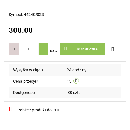
Symbol:
44240/023
308.00
DO KOSZYKA
szt.
Do
Wysyłka w ciągu
24 godziny
przechow
Cena przesyłki
15
Dostępność
30
szt.
Pobierz produkt do PDF