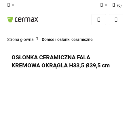
(
0
)
Zaloguj się
Zarejestruj się
Dodaj zgłoszenie
Strona główna
Donice i osłonki ceramiczne
Zgody cookies
OSŁONKA CERAMICZNA FALA
KREMOWA OKRĄGŁA H33,5 Ø39,5 cm