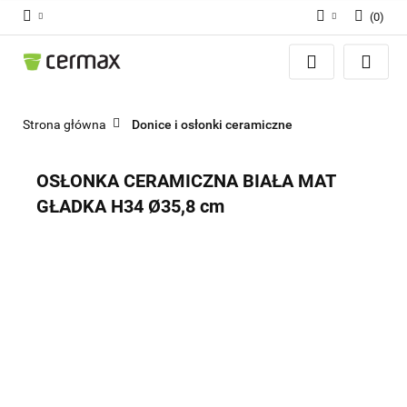
(
0
)
Zaloguj się
Zarejestruj się
Dodaj zgłoszenie
Strona główna
Donice i osłonki ceramiczne
Zgody cookies
OSŁONKA CERAMICZNA BIAŁA MAT
GŁADKA H34 Ø35,8 cm