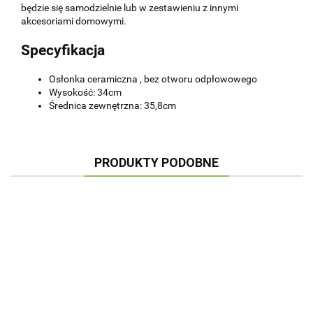
będzie się samodzielnie lub w zestawieniu z innymi
akcesoriami domowymi.
Specyfikacja
Osłonka ceramiczna , bez otworu odpłowowego
Wysokość: 34cm
Średnica zewnętrzna: 35,8cm
PRODUKTY PODOBNE
OSŁONKA
OSŁONKA
OSŁONKA
CERAMICZNA
CERAMICZNA
CERAMICZN