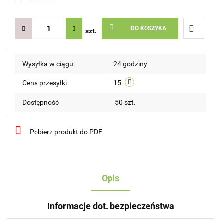
DO KOSZYKA
szt.
Do
Wysyłka w ciągu
24 godziny
przechow
Cena przesyłki
15
Dostępność
50
szt.
Pobierz produkt do PDF
Opis
Informacje dot. bezpieczeństwa