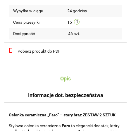
Do
Wysyłka w ciągu
24 godziny
przechow
Cena przesyłki
15
Dostępność
46
szt.
Pobierz produkt do PDF
Opis
Informacje dot. bezpieczeństwa
Osłonka ceramiczna „Faro” – stary brąz ZESTAW 2 SZTUK
Stylowa osłonka ceramiczna
Faro
to elegancki dodatek, który