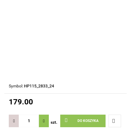
Symbol:
HP115_2833_24
179.00
DO KOSZYKA
szt.