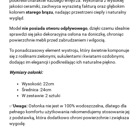
podkreśli charakter każdego wnętrza. Wykonana z wysokiej
jakości ceramiki, zachwyca wyrazistą fakturą oraz głębokim
kolorem
starego brązu
, nadając przestrzeni ciepły i naturalny
wygląd.
Model
nie posiada otworu odpływowego
, dzięki czemu idealnie
sprawdzi się jako dekoracyjna osłona na doniczkę, chroniąc
powierzchnie mebli przed zabrudzeniem i wilgocią.
To ponadczasowy element wystroju, który świetnie komponuje
się z roślinami zielonymi, sukulentami i kwiatami ozdobnymi,
dodając im elegancji i podkreślając ich naturalne piękno.
Wymiary osłonki:
Wysokość: 22cm
Średnica :24cm
W zestawie: 2 sztuki
✅
Uwaga:
Osłonka nie jest w 100% wodoszczelna, dlatego dla
pełnego komfortu użytkowania rekomendujemy stosowanie jej
z podstawką, która dodatkowo chroni powierzchnie i zwiększa
wygodę.