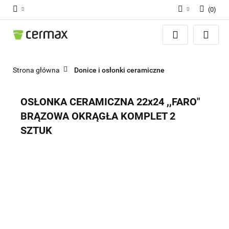
(
0
)
Zaloguj się
Zarejestruj się
Dodaj zgłoszenie
Strona główna
Donice i osłonki ceramiczne
Zgody cookies
OSŁONKA CERAMICZNA 22x24 ,,FARO"
BRĄZOWA OKRĄGŁA KOMPLET 2
SZTUK