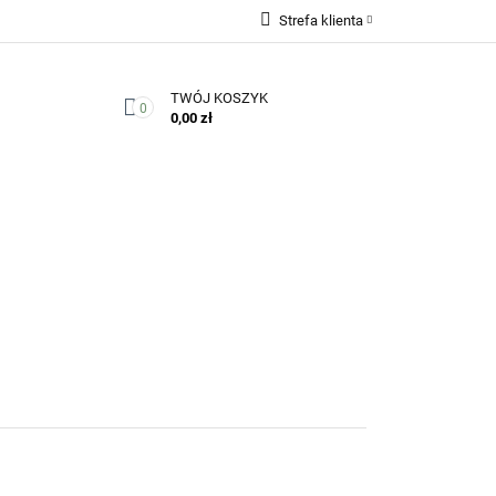
Strefa klienta
Zaloguj się
TWÓJ KOSZYK
Zarejestruj się
0
0,00 zł
Dodaj zgłoszenie
Zgody cookies
Kontakt