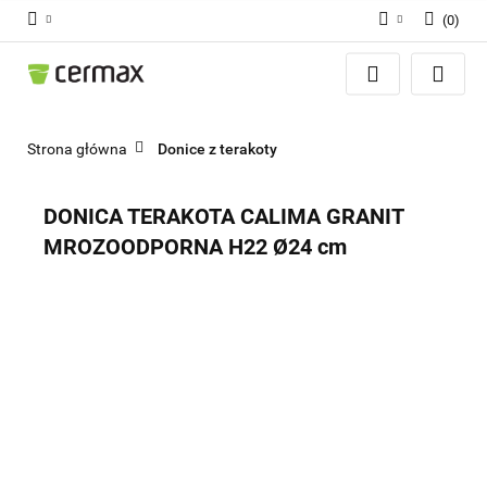
(
0
)
Zaloguj się
Zarejestruj się
Dodaj zgłoszenie
Strona główna
Donice z terakoty
Zgody cookies
DONICA TERAKOTA CALIMA GRANIT
MROZOODPORNA H22 Ø24 cm