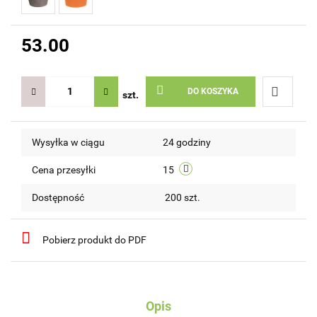
53.00
DO KOSZYKA
szt.
Do
Wysyłka w ciągu
24 godziny
przechow
Cena przesyłki
15
Dostępność
200
szt.
Pobierz produkt do PDF
Opis