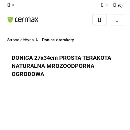
(
0
)
Zaloguj się
Zarejestruj się
Dodaj zgłoszenie
Strona główna
Donice z terakoty
Zgody cookies
DONICA 27x34cm PROSTA TERAKOTA
NATURALNA MROZOODPORNA
OGRODOWA