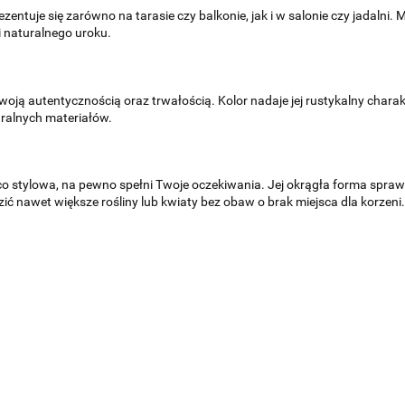
entuje się zarówno na tarasie czy balkonie, jak i w salonie czy jadalni.
i naturalnego uroku.
ją autentycznością oraz trwałością. Kolor nadaje jej rustykalny charakt
ralnych materiałów.
co stylowa, na pewno spełni Twoje oczekiwania. Jej okrągła forma sprawia
ć nawet większe rośliny lub kwiaty bez obaw o brak miejsca dla korzeni.