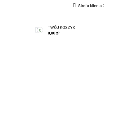
Strefa klienta
Zaloguj się
TWÓJ KOSZYK
Zarejestruj się
0
0,00 zł
Dodaj zgłoszenie
Zgody cookies
Kontakt