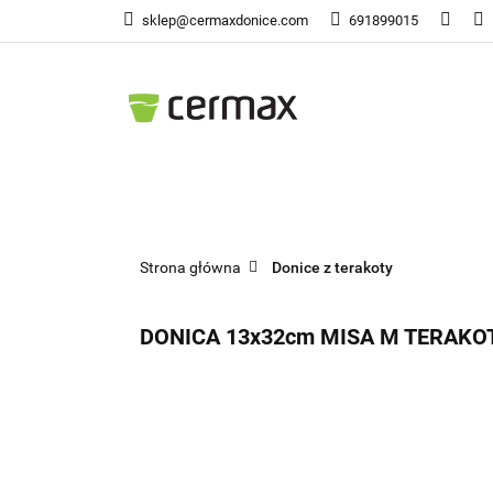
sklep@cermaxdonice.com
691899015
Doni
Donice Ogrodowe
Doni
Strona główna
Donice z terakoty
DONICA 13x32cm MISA M TERAK