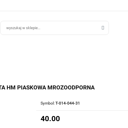
ce Ogrodowe
Donice Do Wnętrz
Blog
Hurt B2B
Kontakt
ce Do Wnętrz
Blog
Hurt B2B
OTA HM PIASKOWA MROZOODPORNA
Symbol:
T-014-044-31
40.00