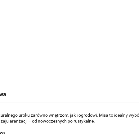
twa
uralnego uroku zarówno wnętrzom, jak i ogrodowi. Misa to idealny wybór 
dzaju aranżacji – od nowoczesnych po rustykalne.
rza