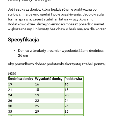
Jeśli szukasz donicy, która będzie równie praktyczna co
stylowa, na pewno spełni Twoje oczekiwania. Jego okrągła
forma sprawia, że jest stabilna i łatwa w użytkowaniu.
Dodatkowo dzięki dużej pojemności możesz posadzić nawet
większe rośliny lub kwiaty bez obaw o brak miejsca dla korzeni.
Specyfikacja
Donica z terakoty , rozmiar wysokość:22cm, średnica:
26 cm
Aby prawidłowo dobrać podstawki skorzystaj z tabeli poniżej:
t-056
Średnica donicy
Wysokość donicy
Podstawka
19
16
16
21
18
18
24
19
20
26
22
24
30
25
26
35
29
32