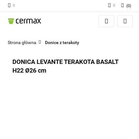
(
0
)
Zaloguj się
Zarejestruj się
Dodaj zgłoszenie
Strona główna
Donice z terakoty
Zgody cookies
DONICA LEVANTE TERAKOTA BASALT
H22 Ø26 cm