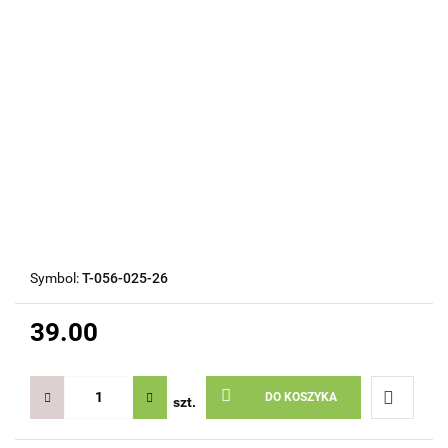
Symbol:
T-056-025-26
39.00
DO KOSZYKA
szt.
Do