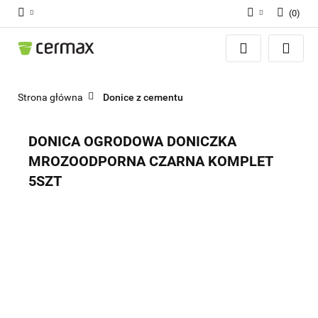
(
0
)
Zaloguj się
Zarejestruj się
Dodaj zgłoszenie
Strona główna
Donice z cementu
Zgody cookies
DONICA OGRODOWA DONICZKA
MROZOODPORNA CZARNA KOMPLET
5SZT