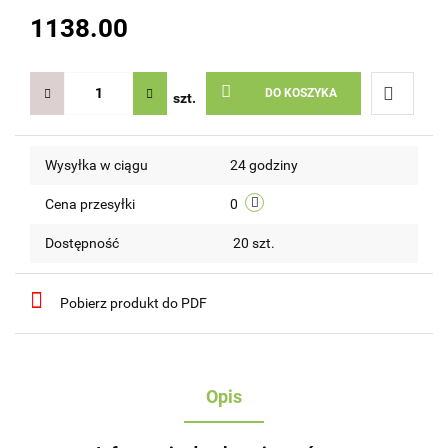
1138.00
DO KOSZYKA
szt.
Do
Wysyłka w ciągu
24 godziny
przechow
Cena przesyłki
0
Dostępność
20
szt.
Pobierz produkt do PDF
Opis