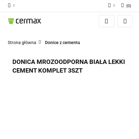
(
0
)
Zaloguj się
Zarejestruj się
Dodaj zgłoszenie
Strona główna
Donice z cementu
Zgody cookies
DONICA MROZOODPORNA BIAŁA LEKKI
CEMENT KOMPLET 3SZT