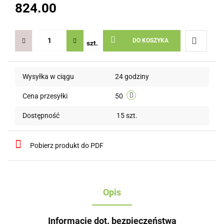
824.00
DO KOSZYKA
szt.
Do
Wysyłka w ciągu
24 godziny
przechow
Cena przesyłki
50
Dostępność
15
szt.
Pobierz produkt do PDF
Opis
Informacje dot. bezpieczeństwa