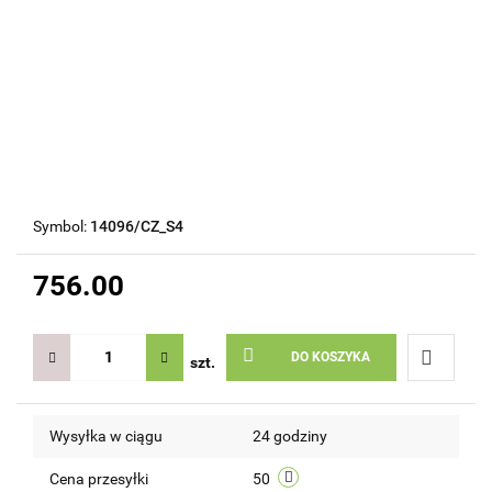
Symbol:
14096/CZ_S4
756.00
DO KOSZYKA
szt.
Do
Wysyłka w ciągu
24 godziny
przechow
Cena przesyłki
50