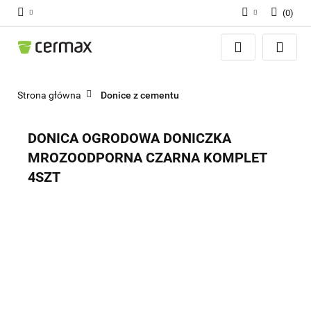
(
0
)
Zaloguj się
Zarejestruj się
Dodaj zgłoszenie
Strona główna
Donice z cementu
Zgody cookies
DONICA OGRODOWA DONICZKA
MROZOODPORNA CZARNA KOMPLET
4SZT