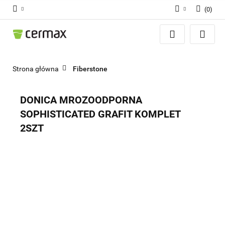
(
0
)
Zaloguj się
Zarejestruj się
Dodaj zgłoszenie
Strona główna
Fiberstone
Zgody cookies
DONICA MROZOODPORNA
SOPHISTICATED GRAFIT KOMPLET
2SZT