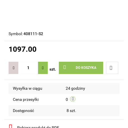
Symbol:
408111-S2
1097.00
DO KOSZYKA
szt.
Do
Wysyłka w ciągu
24 godziny
przechow
Cena przesyłki
0
Dostępność
8
szt.
Pobierz produkt do PDF