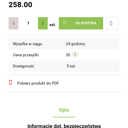
258.00
DO KOSZYKA
szt.
Do
Wysyłka w ciągu
24 godziny
przechow
Cena przesyłki
30
Dostępność
5
szt.
Pobierz produkt do PDF
Opis
Informacje dot. bezpieczeństwa