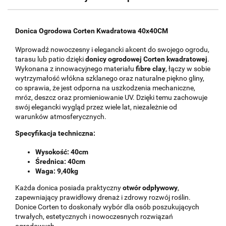
Donica Ogrodowa Corten Kwadratowa 40x40CM
Wprowadź nowoczesny i elegancki akcent do swojego ogrodu,
tarasu lub patio dzięki
donicy ogrodowej Corten kwadratowej
.
Wykonana z innowacyjnego materiału
fibre clay
, łączy w sobie
wytrzymałość włókna szklanego oraz naturalne piękno gliny,
co sprawia, że jest odporna na uszkodzenia mechaniczne,
mróz, deszcz oraz promieniowanie UV. Dzięki temu zachowuje
swój elegancki wygląd przez wiele lat, niezależnie od
warunków atmosferycznych.
Specyfikacja techniczna:
Wysokość: 40cm
Średnica: 40cm
Waga: 9,40kg
Każda donica posiada praktyczny
otwór odpływowy
,
zapewniający prawidłowy drenaż i zdrowy rozwój roślin.
Donice Corten to doskonały wybór dla osób poszukujących
trwałych, estetycznych i nowoczesnych rozwiązań
ogrodowych.