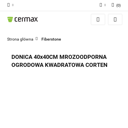
(
0
)
Zaloguj się
Zarejestruj się
Dodaj zgłoszenie
Strona główna
Fiberstone
Zgody cookies
DONICA 40x40CM MROZOODPORNA
OGRODOWA KWADRATOWA CORTEN