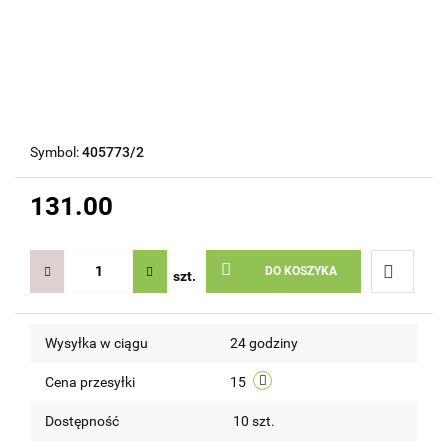
Symbol:
405773/2
131.00
DO KOSZYKA
szt.
Do
Wysyłka w ciągu
24 godziny
przechow
Cena przesyłki
15
Dostępność
10
szt.