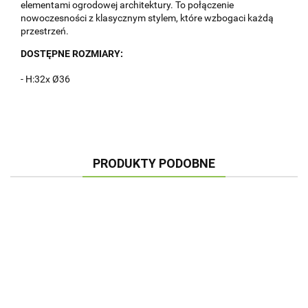
elementami ogrodowej architektury. To połączenie
nowoczesności z klasycznym stylem, które wzbogaci każdą
przestrzeń.
DOSTĘPNE ROZMIARY:
- H:32x Ø36
PRODUKTY PODOBNE
DO
DON