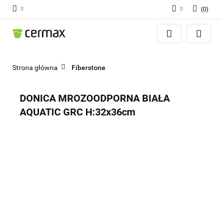
(
0
)
Zaloguj się
Zarejestruj się
Dodaj zgłoszenie
Strona główna
Fiberstone
Zgody cookies
DONICA MROZOODPORNA BIAŁA
AQUATIC GRC H:32x36cm