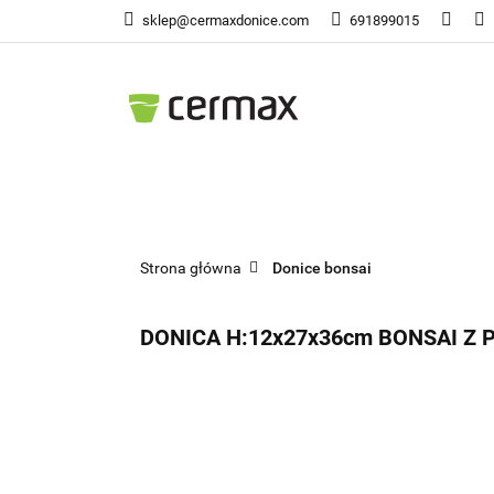
sklep@cermaxdonice.com
691899015
Doni
Donice Ogrodowe
Doni
Strona główna
Donice bonsai
DONICA H:12x27x36cm BONSAI Z