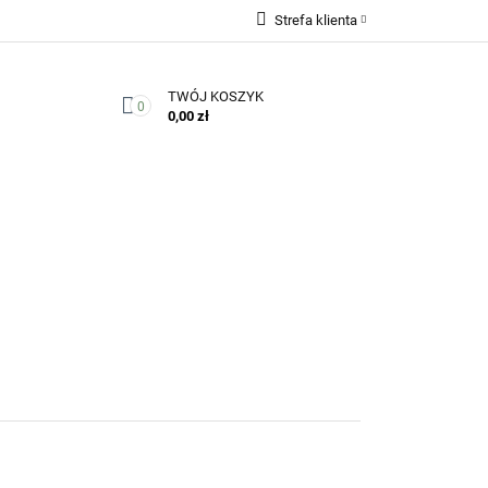
Strefa klienta
Zaloguj się
TWÓJ KOSZYK
Zarejestruj się
0
0,00 zł
Dodaj zgłoszenie
Zgody cookies
Kontakt