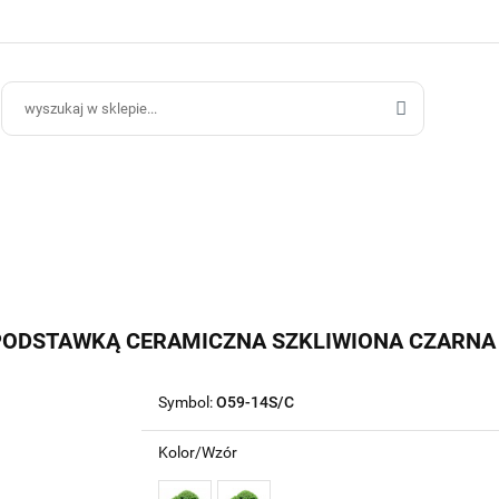
ce Ogrodowe
Donice Do Wnętrz
Blog
Hurt B2B
Kontakt
ce Do Wnętrz
Blog
Hurt B2B
 PODSTAWKĄ CERAMICZNA SZKLIWIONA CZARNA
Symbol:
O59-14S/C
Kolor/Wzór