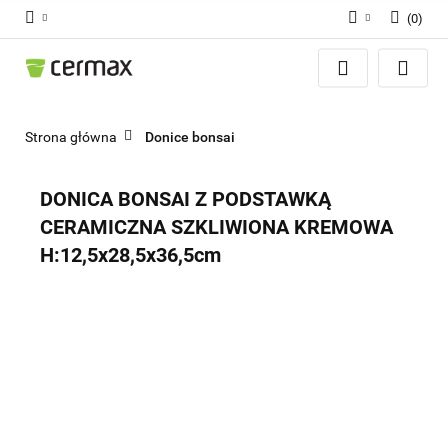
(
0
)
Zaloguj się
Zarejestruj się
Dodaj zgłoszenie
Strona główna
Donice bonsai
Zgody cookies
DONICA BONSAI Z PODSTAWKĄ
CERAMICZNA SZKLIWIONA KREMOWA
H:12,5x28,5x36,5cm