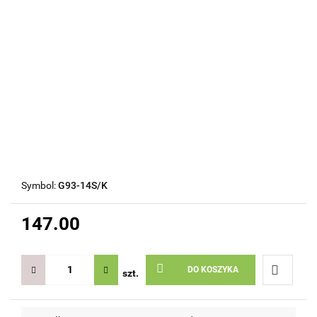
Symbol:
G93-14S/K
147.00
DO KOSZYKA
szt.
Do