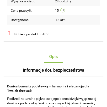
Wysyłka w ciągu
24 godziny
przechow
Cena przesyłki
15
Dostępność
18
szt.
Pobierz produkt do PDF
Opis
Informacje dot. bezpieczeństwa
Donica bonsai z podstawką – harmonia i elegancja dla
Twoich drzewek
Podkreśl naturalne piękno swojego bonsai dzięki wyjątkowej
donicy z podstawką. Wykonana z wysokiej jakości ceramiki,