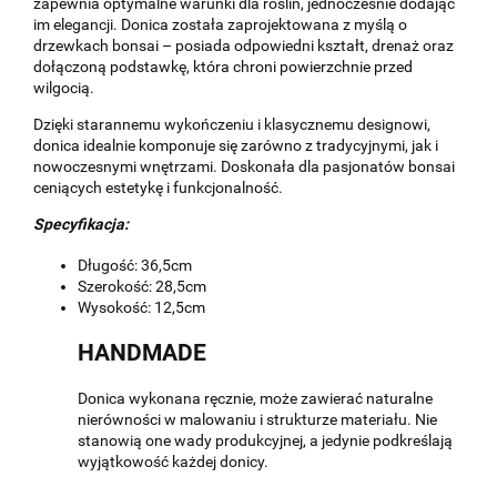
zapewnia optymalne warunki dla roślin, jednocześnie dodając
im elegancji. Donica została zaprojektowana z myślą o
drzewkach bonsai – posiada odpowiedni kształt, drenaż oraz
dołączoną podstawkę, która chroni powierzchnie przed
wilgocią.
Dzięki starannemu wykończeniu i klasycznemu designowi,
donica idealnie komponuje się zarówno z tradycyjnymi, jak i
nowoczesnymi wnętrzami. Doskonała dla pasjonatów bonsai
ceniących estetykę i funkcjonalność.
Specyfikacja:
Długość: 36,5cm
Szerokość: 28,5cm
Wysokość: 12,5cm
HANDMADE
Donica wykonana ręcznie, może zawierać naturalne
nierówności w malowaniu i strukturze materiału. Nie
stanowią one wady produkcyjnej, a jedynie podkreślają
wyjątkowość każdej donicy.