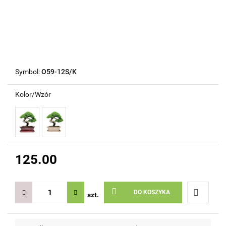
Symbol:
O59-12S/K
Kolor/Wzór
125.00
DO KOSZYKA
szt.
Do