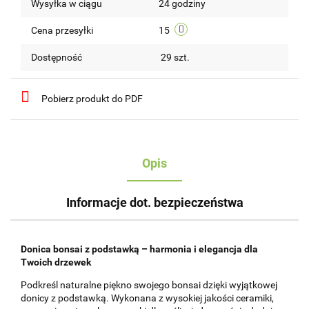
Wysyłka w ciągu
24 godziny
przechow
Cena przesyłki
15
Dostępność
29
szt.
Pobierz produkt do PDF
Opis
Informacje dot. bezpieczeństwa
Donica bonsai z podstawką – harmonia i elegancja dla
Twoich drzewek
Podkreśl naturalne piękno swojego bonsai dzięki wyjątkowej
donicy z podstawką. Wykonana z wysokiej jakości ceramiki,