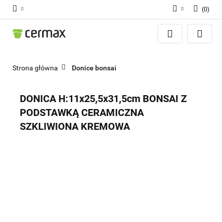
(
0
)
Zaloguj się
Zarejestruj się
Dodaj zgłoszenie
Strona główna
Donice bonsai
Zgody cookies
DONICA H:11x25,5x31,5cm BONSAI Z
PODSTAWKĄ CERAMICZNA
SZKLIWIONA KREMOWA