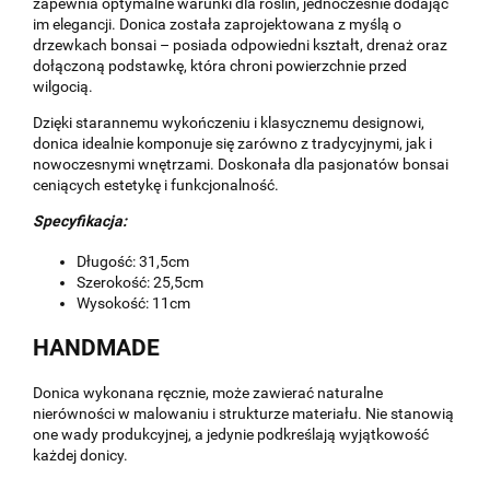
zapewnia optymalne warunki dla roślin, jednocześnie dodając
im elegancji. Donica została zaprojektowana z myślą o
drzewkach bonsai – posiada odpowiedni kształt, drenaż oraz
dołączoną podstawkę, która chroni powierzchnie przed
wilgocią.
Dzięki starannemu wykończeniu i klasycznemu designowi,
donica idealnie komponuje się zarówno z tradycyjnymi, jak i
nowoczesnymi wnętrzami. Doskonała dla pasjonatów bonsai
ceniących estetykę i funkcjonalność.
Specyfikacja:
Długość: 31,5cm
Szerokość: 25,5cm
Wysokość: 11cm
HANDMADE
Donica wykonana ręcznie, może zawierać naturalne
nierówności w malowaniu i strukturze materiału. Nie stanowią
one wady produkcyjnej, a jedynie podkreślają wyjątkowość
każdej donicy.