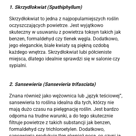
1.
Skrzydłokwiat (Spathiphyllum)
Skrzydłokwiat to jedna z najpopularniejszych roślin
oczyszczających powietrze. Jest wyjątkowo
skuteczny w usuwaniu z powietrza toksyn takich jak
benzen, formaldehyd czy tlenek węgla. Dodatkowo,
jego eleganckie, białe kwiaty są piękną ozdobą
każdego wnętrza. Skrzydłokwiat lubi półcieniste
miejsca, dlatego idealnie sprawdzi się w salonie czy
sypialni.
2.
Sansewieria (Sansevieria trifasciata)
Znana również jako wężownica lub „język teściowej”,
sansewieria to roślina idealna dla tych, którzy nie
mają dużo czasu na pielęgnację roślin. Jest bardzo
odporna na trudne warunki, a do tego skutecznie
filtruje powietrze z takich substancji jak benzen,
formaldehyd czy trichloroetylen. Dodatkowo,
sansewieria produkuje tlen również nocą, co czyni ją