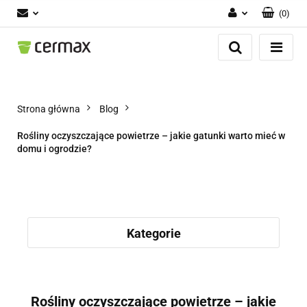
(
0
)
Zaloguj się
Zarejestruj się
Dodaj zgłoszenie
Zgody cookies
Strona główna
Blog
Rośliny oczyszczające powietrze – jakie gatunki warto mieć w
domu i ogrodzie?
Kategorie
Rośliny oczyszczające powietrze – jakie