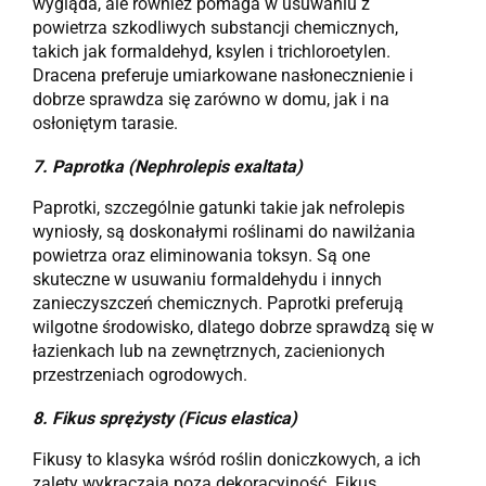
wygląda, ale również pomaga w usuwaniu z
powietrza szkodliwych substancji chemicznych,
takich jak formaldehyd, ksylen i trichloroetylen.
Dracena preferuje umiarkowane nasłonecznienie i
dobrze sprawdza się zarówno w domu, jak i na
osłoniętym tarasie.
7.
Paprotka (Nephrolepis exaltata)
Paprotki, szczególnie gatunki takie jak nefrolepis
wyniosły, są doskonałymi roślinami do nawilżania
powietrza oraz eliminowania toksyn. Są one
skuteczne w usuwaniu formaldehydu i innych
zanieczyszczeń chemicznych. Paprotki preferują
wilgotne środowisko, dlatego dobrze sprawdzą się w
łazienkach lub na zewnętrznych, zacienionych
przestrzeniach ogrodowych.
8.
Fikus sprężysty (Ficus elastica)
Fikusy to klasyka wśród roślin doniczkowych, a ich
zalety wykraczają poza dekoracyjność. Fikus