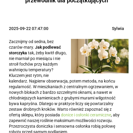
przewodnik dla początkujących
2025-09-22 07:47:00
Sylwia
Zacznijmy od sedna, bez
czarów-mary.
Jak podlewać
storczyka
tak, żeby kwitł długo,
nie marniał po miesiącu i nie
stroił fochów przy każdym
wahnięciu temperatury?
Kluczem jest rytm, nie
kalendarz. Najpierw obserwacja, potem metoda, na końcu
regularność. W mieszkaniach z centralnym ogrzewaniem, w
nowych blokach z bardzo szczelnymi oknami, a nawet w
chłodniejszych kamienicach z grubymi murami wilgotność
bywa kapryśna. Dlatego w praktyce liczy się powtarzalny
zestaw drobnych kroków. Warto również zapoznać się z
ofertą sklepu, który posiada
donice i osłonki ceramiczne
, aby
zapewnić naszej roślinie maksimum możliwości rozwoju.
Przezroczysta doniczka i sensowna osłonka robią połowę
roboty przed samym podlaniem.