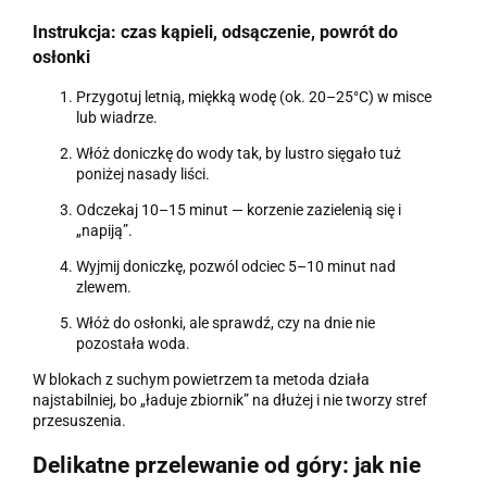
Instrukcja: czas kąpieli, odsączenie, powrót do
osłonki
Przygotuj letnią, miękką wodę (ok. 20–25°C) w misce
lub wiadrze.
Włóż doniczkę do wody tak, by lustro sięgało tuż
poniżej nasady liści.
Odczekaj 10–15 minut — korzenie zazielenią się i
„napiją”.
Wyjmij doniczkę, pozwól odciec 5–10 minut nad
zlewem.
Włóż do osłonki, ale sprawdź, czy na dnie nie
pozostała woda.
W blokach z suchym powietrzem ta metoda działa
najstabilniej, bo „ładuje zbiornik” na dłużej i nie tworzy stref
przesuszenia.
Delikatne przelewanie od góry: jak nie