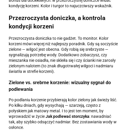
Bonus dla dociekliwych: w przezroczystej doniczce widać
kondycję korzeni. Kolor i turgor to najuczciwszy wskaźnik.
Przezroczysta doniczka, a kontrola
kondycji korzeni
Przezroczysta doniczka to nie gadżet. To monitor. Kolor
korzeni mówi więcej niż najlepszy poradnik. Gdy są soczyście
zielone — wilgoć jest obecna. Gdy robią się srebrzyste —
sygnalizują potrzebę wody. Dodatkowo zobaczysz, czy
mieszanka nie osiadła, nie skleiła się i czy ścianki nie zarosły
zielonym nalotem (to znak długotrwałej wilgoci i nadmiaru
światła w strefie korzeni).
Zielone vs. srebrne korzenie: wizualny sygnał do
podlewania
Po podlaniu korzenie przybierają kolor zielony jak świeży liść.
Po kilku dniach, gdy wysychają — szarzeją, często z
połyskiem jak matowy metal. I to jest ten moment, by
wprowadzić w życie
Jak podlewać storczyka
: nawadniać
tak, aby szybko odsączyć nadmiar. Bez zostawiania wody w
osłonce.