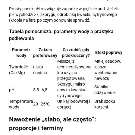
Prosty pasek pH rozwiązuje zagadkę w pięć sekund. Jeżeli
pH wychodzi >7, skoryguj odrobinką kwasku cytrynowego
(kropla na litr), po czym ponownie sprawdź.
Tabela pomocnicza: parametry wody a praktyka
podlewania
Parametr
Zakres
Co zrobić, gdy
Efekt poprawy
wody
preferowany
przekroczony?
Mieszaj z
Mniej osadów,
Twardość
niska–
demineralizowaną
lepsze
(Ca/Mg)
średnia
lub użyj po
wchłanianie
przegotowaniu
nawozu
Skoryguj mikro-
Stabilne
pH
5,5–6,5
dawką kwasku
odżywianie
cytrynowego
Temperatura
Unikaj lodowatej i
Brak szoku
20–25°C
wody
gorącej
korzeni
Nawożenie „słabo, ale często”:
proporcje i terminy