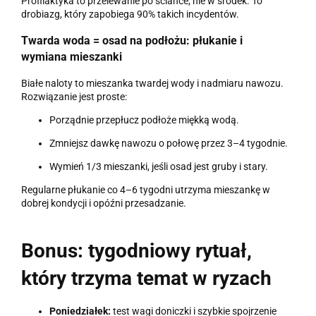
Profilaktyka to przelewanie po ściance, nie w środek. To
drobiazg, który zapobiega 90% takich incydentów.
Twarda woda = osad na podłożu: płukanie i
wymiana mieszanki
Białe naloty to mieszanka twardej wody i nadmiaru nawozu.
Rozwiązanie jest proste:
Porządnie przepłucz podłoże miękką wodą.
Zmniejsz dawkę nawozu o połowę przez 3–4 tygodnie.
Wymień 1/3 mieszanki, jeśli osad jest gruby i stary.
Regularne płukanie co 4–6 tygodni utrzyma mieszankę w
dobrej kondycji i opóźni przesadzanie.
Bonus: tygodniowy rytuał,
który trzyma temat w ryzach
Poniedziałek:
test wagi doniczki i szybkie spojrzenie