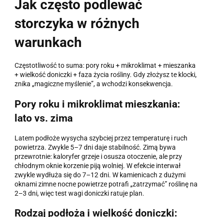
Jak często podlewać
storczyka w różnych
warunkach
Częstotliwość to suma: pory roku + mikroklimat + mieszanka
+ wielkość doniczki + faza życia rośliny. Gdy złożysz te klocki,
znika „magiczne myślenie”, a wchodzi konsekwencja.
Pory roku i mikroklimat mieszkania:
lato vs. zima
Latem podłoże wysycha szybciej przez temperaturę i ruch
powietrza. Zwykle 5–7 dni daje stabilność. Zimą bywa
przewrotnie: kaloryfer grzeje i osusza otoczenie, ale przy
chłodnym oknie korzenie piją wolniej. W efekcie interwał
zwykle wydłuża się do 7–12 dni. W kamienicach z dużymi
oknami zimne nocne powietrze potrafi „zatrzymać” roślinę na
2–3 dni, więc test wagi doniczki ratuje plan.
Rodzaj podłoża i wielkość doniczki: