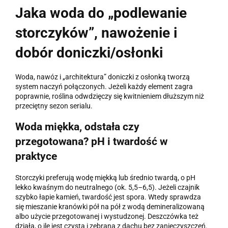
Jaka woda do „podlewanie
storczyków”, nawożenie i
dobór doniczki/osłonki
Woda, nawóz i „architektura” doniczki z osłonką tworzą
system naczyń połączonych. Jeżeli każdy element zagra
poprawnie, roślina odwdzięczy się kwitnieniem dłuższym niż
przeciętny sezon serialu.
Woda miękka, odstała czy
przegotowana? pH i twardość w
praktyce
Storczyki preferują wodę miękką lub średnio twardą, o pH
lekko kwaśnym do neutralnego (ok. 5,5–6,5). Jeżeli czajnik
szybko łapie kamień, twardość jest spora. Wtedy sprawdza
się mieszanie kranówki pół na pół z wodą demineralizowaną
albo użycie przegotowanej i wystudzonej. Deszczówka też
działa, o ile jest czysta i zebrana z dachu bez zanieczyszczeń.