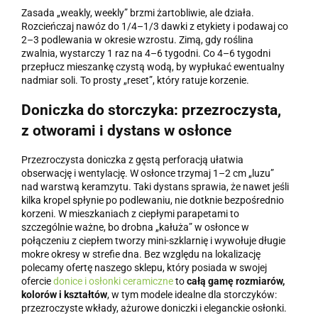
Zasada „weakly, weekly” brzmi żartobliwie, ale działa.
Rozcieńczaj nawóz do 1/4–1/3 dawki z etykiety i podawaj co
2–3 podlewania w okresie wzrostu. Zimą, gdy roślina
zwalnia, wystarczy 1 raz na 4–6 tygodni. Co 4–6 tygodni
przepłucz mieszankę czystą wodą, by wypłukać ewentualny
nadmiar soli. To prosty „reset”, który ratuje korzenie.
Doniczka do storczyka: przezroczysta,
z otworami i dystans w osłonce
Przezroczysta doniczka z gęstą perforacją ułatwia
obserwację i wentylację. W osłonce trzymaj 1–2 cm „luzu”
nad warstwą keramzytu. Taki dystans sprawia, że nawet jeśli
kilka kropel spłynie po podlewaniu, nie dotknie bezpośrednio
korzeni. W mieszkaniach z ciepłymi parapetami to
szczególnie ważne, bo drobna „kałuża” w osłonce w
połączeniu z ciepłem tworzy mini-szklarnię i wywołuje długie
mokre okresy w strefie dna. Bez względu na lokalizację
polecamy ofertę naszego sklepu, który posiada w swojej
ofercie
donice i osłonki ceramiczne
to
całą gamę rozmiarów,
kolorów i kształtów
, w tym modele idealne dla storczyków:
przezroczyste wkłady, ażurowe doniczki i eleganckie osłonki.