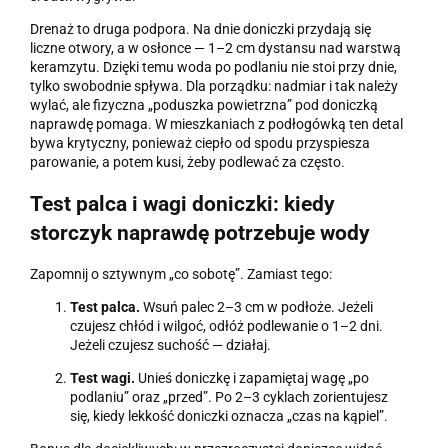
Drenaż to druga podpora. Na dnie doniczki przydają się
liczne otwory, a w osłonce — 1–2 cm dystansu nad warstwą
keramzytu. Dzięki temu woda po podlaniu nie stoi przy dnie,
tylko swobodnie spływa. Dla porządku: nadmiar i tak należy
wylać, ale fizyczna „poduszka powietrzna” pod doniczką
naprawdę pomaga. W mieszkaniach z podłogówką ten detal
bywa krytyczny, ponieważ ciepło od spodu przyspiesza
parowanie, a potem kusi, żeby podlewać za często.
Test palca i wagi doniczki: kiedy
storczyk naprawdę potrzebuje wody
Zapomnij o sztywnym „co sobotę”. Zamiast tego:
Test palca.
Wsuń palec 2–3 cm w podłoże. Jeżeli
czujesz chłód i wilgoć, odłóż podlewanie o 1–2 dni.
Jeżeli czujesz suchość — działaj.
Test wagi.
Unieś doniczkę i zapamiętaj wagę „po
podlaniu” oraz „przed”. Po 2–3 cyklach zorientujesz
się, kiedy lekkość doniczki oznacza „czas na kąpiel”.