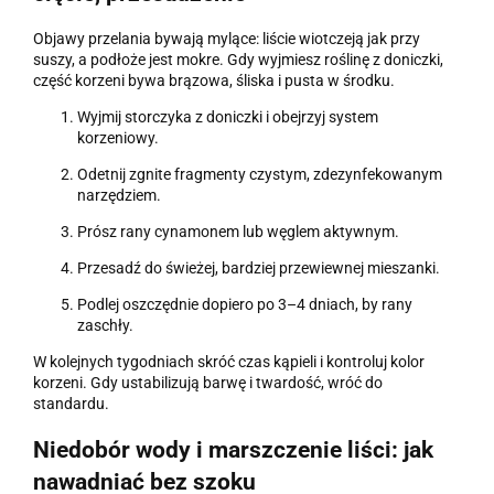
Objawy przelania bywają mylące: liście wiotczeją jak przy
suszy, a podłoże jest mokre. Gdy wyjmiesz roślinę z doniczki,
część korzeni bywa brązowa, śliska i pusta w środku.
Wyjmij storczyka z doniczki i obejrzyj system
korzeniowy.
Odetnij zgnite fragmenty czystym, zdezynfekowanym
narzędziem.
Prósz rany cynamonem lub węglem aktywnym.
Przesadź do świeżej, bardziej przewiewnej mieszanki.
Podlej oszczędnie dopiero po 3–4 dniach, by rany
zaschły.
W kolejnych tygodniach skróć czas kąpieli i kontroluj kolor
korzeni. Gdy ustabilizują barwę i twardość, wróć do
standardu.
Niedobór wody i marszczenie liści: jak
nawadniać bez szoku