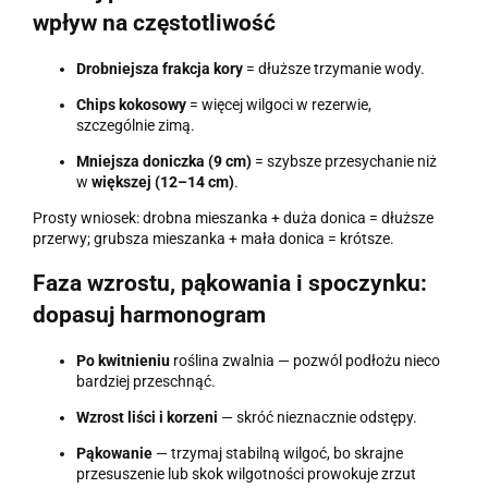
wpływ na częstotliwość
Drobniejsza frakcja kory
= dłuższe trzymanie wody.
Chips kokosowy
= więcej wilgoci w rezerwie,
szczególnie zimą.
Mniejsza doniczka (9 cm)
= szybsze przesychanie niż
w
większej (12–14 cm)
.
Prosty wniosek: drobna mieszanka + duża donica = dłuższe
przerwy; grubsza mieszanka + mała donica = krótsze.
Faza wzrostu, pąkowania i spoczynku:
dopasuj harmonogram
Po kwitnieniu
roślina zwalnia — pozwól podłożu nieco
bardziej przeschnąć.
Wzrost liści i korzeni
— skróć nieznacznie odstępy.
Pąkowanie
— trzymaj stabilną wilgoć, bo skrajne
przesuszenie lub skok wilgotności prowokuje zrzut