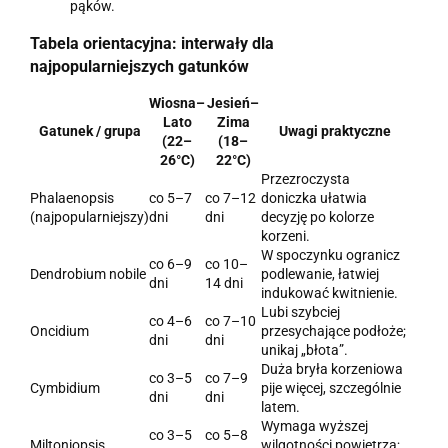
pąków.
Tabela orientacyjna: interwały dla
najpopularniejszych gatunków
Wiosna–
Jesień–
Lato
Zima
Gatunek / grupa
Uwagi praktyczne
(22–
(18–
26°C)
22°C)
Przezroczysta
Phalaenopsis
co 5–7
co 7–12
doniczka ułatwia
(najpopularniejszy)
dni
dni
decyzję po kolorze
korzeni.
W spoczynku ogranicz
co 6–9
co 10–
Dendrobium nobile
podlewanie, łatwiej
dni
14 dni
indukować kwitnienie.
Lubi szybciej
co 4–6
co 7–10
Oncidium
przesychające podłoże;
dni
dni
unikaj „błota”.
Duża bryła korzeniowa
co 3–5
co 7–9
Cymbidium
pije więcej, szczególnie
dni
dni
latem.
Wymaga wyższej
co 3–5
co 5–8
Miltoniopsis
wilgotności powietrza;