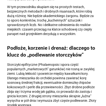
W tym przewodniku skupiam się na prostych testach,
bezpiecznych metodach i drobnych niuansach, które robią
dużą różnicę. Nie będzie akademickiego żargonu. Będzie za
to sporo konkretów, trochę „kuchennych” sztuczek i
sprawdzonych liczb. No i delikatne odniesienia do realiów
miejskich: czasem przeciąg na klatce schodowej czy ciepły
parapet nad grzejnikiem decydują o wszystkim.
Podłoże, korzenie i drenaż: dlaczego to
klucz do „podlewanie storczyków”
Storczyki epifityczne (Phalaenopsis i spora część
popularnych „marketowych” gatunków) nie rosną w zwykłej
ziemi. Lubią lekkość i powietrze między kawałkami kory.
Dlatego mieszanka do orchidei powinna zawierać korę
sosnową średniej frakcji, ewentualnie domieszkę chipsów
kokosowych i perlit dla przewiewności. Zbyt drobne podłoże
zbija się i trzyma wodę jak gąbka, co prowadzi do zastoju i
gnicia korzeni. Z drugiej strony mieszanka skrajnie „luźna”
wysycha w pół dnia i wymusza zbyt częste podlewanie. Złoty
środek wygrywa.