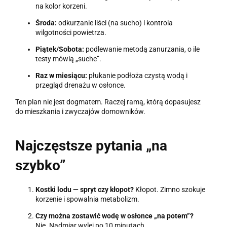
na kolor korzeni.
Środa:
odkurzanie liści (na sucho) i kontrola
wilgotności powietrza.
Piątek/Sobota:
podlewanie metodą zanurzania, o ile
testy mówią „suche”.
Raz w miesiącu:
płukanie podłoża czystą wodą i
przegląd drenażu w osłonce.
Ten plan nie jest dogmatem. Raczej ramą, którą dopasujesz
do mieszkania i zwyczajów domowników.
Najczęstsze pytania „na
szybko”
Kostki lodu — spryt czy kłopot?
Kłopot. Zimno szokuje
korzenie i spowalnia metabolizm.
Czy można zostawić wodę w osłonce „na potem”?
Nie. Nadmiar wylej po 10 minutach.