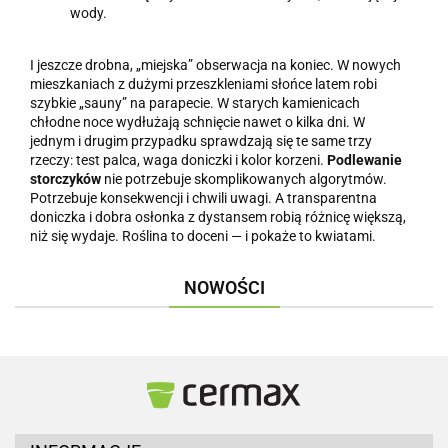
wody.
I jeszcze drobna, „miejska” obserwacja na koniec. W nowych
mieszkaniach z dużymi przeszkleniami słońce latem robi
szybkie „sauny” na parapecie. W starych kamienicach
chłodne noce wydłużają schnięcie nawet o kilka dni. W
jednym i drugim przypadku sprawdzają się te same trzy
rzeczy: test palca, waga doniczki i kolor korzeni.
Podlewanie
storczyków
nie potrzebuje skomplikowanych algorytmów.
Potrzebuje konsekwencji i chwili uwagi. A transparentna
doniczka i dobra osłonka z dystansem robią różnicę większą,
niż się wydaje. Roślina to doceni — i pokaże to kwiatami.
NOWOŚCI