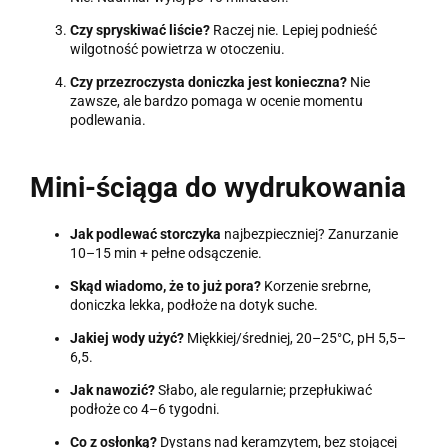
Czy spryskiwać liście?
Raczej nie. Lepiej podnieść
wilgotność powietrza w otoczeniu.
Czy przezroczysta doniczka jest konieczna?
Nie
zawsze, ale bardzo pomaga w ocenie momentu
podlewania.
Mini-ściąga do wydrukowania
Jak podlewać storczyka
najbezpieczniej? Zanurzanie
10–15 min + pełne odsączenie.
Skąd wiadomo, że to już pora?
Korzenie srebrne,
doniczka lekka, podłoże na dotyk suche.
Jakiej wody użyć?
Miękkiej/średniej, 20–25°C, pH 5,5–
6,5.
Jak nawozić?
Słabo, ale regularnie; przepłukiwać
podłoże co 4–6 tygodni.
Co z osłonką?
Dystans nad keramzytem, bez stojącej