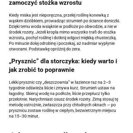
zamoczyć stożka wzrostu
Kiedy miska jest nieporęczna, przelej roślinę konewką z
wąskim dzióbkiem, prowadząc strumień po ściance doniczki.
Dzięki temu woda wsiąknie w podłoże po obwodzie, a nie w
środek rozety. Jeżeli kropla mimo wszystko trafi do stożka
wzrostu, pochyl roślinę i dotknij wilgoci miękką chusteczką.
Po minucie dolej odrobinę i poczekaj, aż nadmiar wypłynie
otworami. Podstawkę opróżnij do zera.
„Prysznic” dla storczyka: kiedy warto i
jak zrobić to poprawnie
Lekki prysznic czy „deszczownia” w łazience raz na 2–3
tygodnie odświeża liście i zmywa kurz. Strumień ustaw na
łagodny. Skieruj wodę na podłoże, liście przepłucz tylko
przelotnie. Natychmiast osusz środek rozety. Zimą stosuj tę
metodę ostrożnie, zwłaszcza przy chłodnych oknach — po
prysznicu zostaw roślinę w ciepłym, bezwietrznym miejscu
na 15–30 minut.