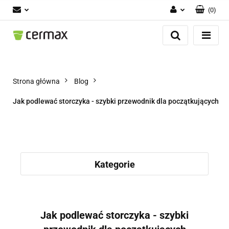
(
0
)
Zaloguj się
Zarejestruj się
Dodaj zgłoszenie
Zgody cookies
Strona główna
Blog
Jak podlewać storczyka - szybki przewodnik dla początkujących
Kategorie
Jak podlewać storczyka - szybki