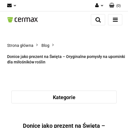
(
0
)
Zaloguj się
Zarejestruj się
Dodaj zgłoszenie
Zgody cookies
Strona główna
Blog
Donice jako prezent na Święta – Oryginalne pomysły na upominki
dla miłośników roślin
Kategorie
Donice jako prezent na Święta –