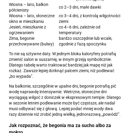
Wiosna – lato, balkon
co 2–3 dni, małe dawki
półcienisty
Wiosna – lato, słoneczne
co 3–4 dni, z kontrolą wilgotności
okno w mieszkaniu
ziemi
Jesień, mieszkanie z
co 4–6 dni, zależnie od
ogrzewaniem
temperatury
Zima, begonie
bardzo oszczędnie lub wcale,
przechowywane (bulwy)
zgodnie z fazą spoczynku
To nie są sztywne daty. W jednym bloku kaloryfery potrafią
zmienić salon w suszarnię, w innym grzeją symbolicznie.
Dlatego tabelę warto traktować bardziej jak mapę niż jak
rozkaz. Zawsze lepiej dotknąć palcem ziemi, niż podlewać
„bo wypada”.
Na balkonie, szczególnie w upalne dni, begonie potrafią pić
wodę naprawdę intensywnie. Wietrzne, słoneczne dni
wyciągają wilgoć z doniczek w ekspresowym tempie. Dlatego
w sezonie letnim podlewanie może być częstsze, ale nadal
musi odbywać się z głową. Lepiej podać mniej wody dwa
razy dziennie niż zrobić jedną wielką, jednorazową „powódź”.
Jak rozpoznać, że begonia ma za sucho albo za
mokro