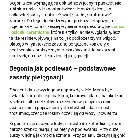
Begonia jest wymagająca dokładnie w jednym punkcie. Nie
lubi skrajności. Nie znosi ani wiecznie mokrej ziemi, ani
całkowitej suszy. Lubi mieć swoje, stałe „komfortowe”
warunki. Do tego dochodzi wybór podłoża, ekspozycji i
pojemnika – coraz częściej wybierane są dekoracyjne
donice
i osłonki ceramiczne
, które nie tylko ładnie wyglądają, lecz
także realnie wpływają na to, jak podłoże trzyma wilgoć.
Dlatego w tym tekście zostaną połączone konkrety o
podlewaniu z praktycznymi wskazówkami dotyczącymi
doniczek, drenażu i codziennej pielęgnacji.
Begonia jak podlewać – podstawowe
zasady pielęgnacji
Z begonii da się wyciągnąć naprawdę wiele. Mogą być
gwiazdą zacienionego balkonu, kolorową plamą na oknie od
wschodu albo delikatnym akcentem w jasnym salonie.
Jednak zanim pojawi się myśl o efektach, dobrze jest
zrozumieć, czego te rośliny oczekują od wody i powietrza.
Begonie mają soczyste łodygi i często delikatne liście, które
bardzo szybko reagują na błędy w podlewaniu. Przy dużej
suszy więdną jak mokra szmata. Przy zalaniu zaczynają gnić