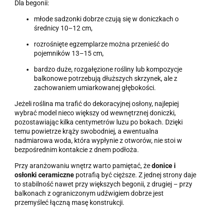
Dla begonii:
młode sadzonki dobrze czują się w doniczkach o
średnicy 10–12 cm,
rozrośnięte egzemplarze można przenieść do
pojemników 13–15 cm,
bardzo duże, rozgałęzione rośliny lub kompozycje
balkonowe potrzebują dłuższych skrzynek, ale z
zachowaniem umiarkowanej głębokości.
Jeżeli roślina ma trafić do dekoracyjnej osłony, najlepiej
wybrać model nieco większy od wewnętrznej doniczki,
pozostawiając kilka centymetrów luzu po bokach. Dzięki
temu powietrze krąży swobodniej, a ewentualna
nadmiarowa woda, która wypłynie z otworów, nie stoi w
bezpośrednim kontakcie z dnem podłoża.
Przy aranżowaniu wnętrz warto pamiętać, że
donice i
osłonki ceramiczne
potrafią być cięższe. Z jednej strony daje
to stabilność nawet przy większych begonii, z drugiej – przy
balkonach z ograniczonym udźwigiem dobrze jest
przemyśleć łączną masę konstrukcji.