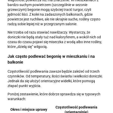
Wilgotność powietrza też ma znaczenie. W mieszkaniach z
bardzo suchym powietrzem (szczególnie w sezonie
grzewczym) begonie mogą szybciej tracić turgor, czyli
jędrność liści. Z kolei na zadaszonych balkonach, gdzie
powietrze jest ruchliwe, ale nie skrajnie suche, rośliny często
radzą sobie lepiej niż w przegrzanym salonie.
Nie trzeba od razu stawiać nawilżaczy. Wystarczy, że
doniczki nie będą stały tuż nad kaloryferem, a wokół nich od
czasu do czasu pojawi się miseczka z wodą albo inne rośliny,
które „dzielą się” wilgocią.
Jak często podlewać begonię w mieszkaniu i na
balkonie
Częstotliwość podlewania zawsze będzie zależeć od trzech
czynników. Od temperatury, ilości światła i wielkości doniczki.
Jednak da się ułożyć orientacyjne widełki, które pomogą
złapać punkt wyjścia.
Poniżej zestawienie, które dobrze sprawdza się w typowych
warunkach:
Częstotliwość podlewania
Okres i miejsce uprawy
(orientacyjnie)