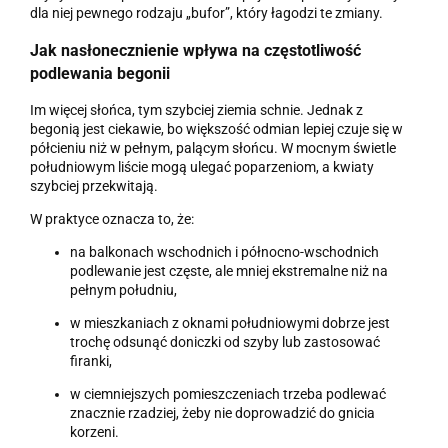
dla niej pewnego rodzaju „bufor”, który łagodzi te zmiany.
Jak nasłonecznienie wpływa na częstotliwość
podlewania begonii
Im więcej słońca, tym szybciej ziemia schnie. Jednak z
begonią jest ciekawie, bo większość odmian lepiej czuje się w
półcieniu niż w pełnym, palącym słońcu. W mocnym świetle
południowym liście mogą ulegać poparzeniom, a kwiaty
szybciej przekwitają.
W praktyce oznacza to, że:
na balkonach wschodnich i północno-wschodnich
podlewanie jest częste, ale mniej ekstremalne niż na
pełnym południu,
w mieszkaniach z oknami południowymi dobrze jest
trochę odsunąć doniczki od szyby lub zastosować
firanki,
w ciemniejszych pomieszczeniach trzeba podlewać
znacznie rzadziej, żeby nie doprowadzić do gnicia
korzeni.