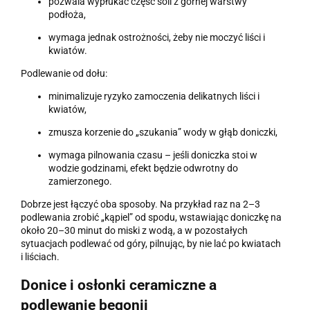
pozwala wypłukać część soli z górnej warstwy
podłoża,
wymaga jednak ostrożności, żeby nie moczyć liści i
kwiatów.
Podlewanie od dołu:
minimalizuje ryzyko zamoczenia delikatnych liści i
kwiatów,
zmusza korzenie do „szukania” wody w głąb doniczki,
wymaga pilnowania czasu – jeśli doniczka stoi w
wodzie godzinami, efekt będzie odwrotny do
zamierzonego.
Dobrze jest łączyć oba sposoby. Na przykład raz na 2–3
podlewania zrobić „kąpiel” od spodu, wstawiając doniczkę na
około 20–30 minut do miski z wodą, a w pozostałych
sytuacjach podlewać od góry, pilnując, by nie lać po kwiatach
i liściach.
Donice i osłonki ceramiczne
a
podlewanie begonii