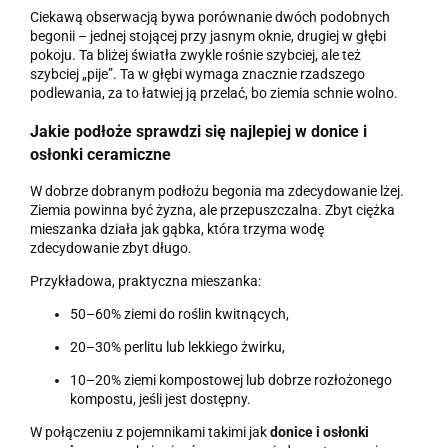
Ciekawą obserwacją bywa porównanie dwóch podobnych
begonii – jednej stojącej przy jasnym oknie, drugiej w głębi
pokoju. Ta bliżej światła zwykle rośnie szybciej, ale też
szybciej „pije”. Ta w głębi wymaga znacznie rzadszego
podlewania, za to łatwiej ją przelać, bo ziemia schnie wolno.
Jakie podłoże sprawdzi się najlepiej w
donice i
osłonki ceramiczne
W dobrze dobranym podłożu begonia ma zdecydowanie lżej.
Ziemia powinna być żyzna, ale przepuszczalna. Zbyt ciężka
mieszanka działa jak gąbka, która trzyma wodę
zdecydowanie zbyt długo.
Przykładowa, praktyczna mieszanka:
50–60% ziemi do roślin kwitnących,
20–30% perlitu lub lekkiego żwirku,
10–20% ziemi kompostowej lub dobrze rozłożonego
kompostu, jeśli jest dostępny.
W połączeniu z pojemnikami takimi jak
donice i osłonki