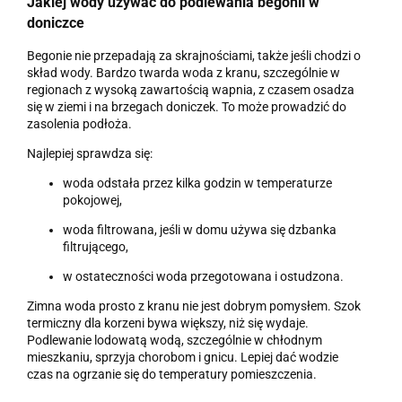
Jakiej wody używać do podlewania begonii w
doniczce
Begonie nie przepadają za skrajnościami, także jeśli chodzi o
skład wody. Bardzo twarda woda z kranu, szczególnie w
regionach z wysoką zawartością wapnia, z czasem osadza
się w ziemi i na brzegach doniczek. To może prowadzić do
zasolenia podłoża.
Najlepiej sprawdza się:
woda odstała przez kilka godzin w temperaturze
pokojowej,
woda filtrowana, jeśli w domu używa się dzbanka
filtrującego,
w ostateczności woda przegotowana i ostudzona.
Zimna woda prosto z kranu nie jest dobrym pomysłem. Szok
termiczny dla korzeni bywa większy, niż się wydaje.
Podlewanie lodowatą wodą, szczególnie w chłodnym
mieszkaniu, sprzyja chorobom i gnicu. Lepiej dać wodzie
czas na ogrzanie się do temperatury pomieszczenia.