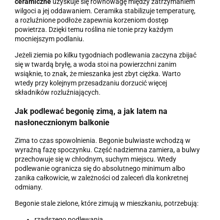
ceramiczne
uzyskuje się równowagę między zatrzymaniem
wilgoci a jej oddawaniem. Ceramika stabilizuje temperaturę,
a rozluźnione podłoże zapewnia korzeniom dostęp
powietrza. Dzięki temu roślina nie tonie przy każdym
mocniejszym podlaniu.
Jeżeli ziemia po kilku tygodniach podlewania zaczyna zbijać
się w twardą bryłę, a woda stoi na powierzchni zanim
wsiąknie, to znak, że mieszanka jest zbyt ciężka. Warto
wtedy przy kolejnym przesadzaniu dorzucić więcej
składników rozluźniających.
Jak podlewać begonię zimą, a jak latem na
nasłonecznionym balkonie
Zima to czas spowolnienia. Begonie bulwiaste wchodzą w
wyraźną fazę spoczynku. Część nadziemna zamiera, a bulwy
przechowuje się w chłodnym, suchym miejscu. Wtedy
podlewanie ogranicza się do absolutnego minimum albo
zanika całkowicie, w zależności od zaleceń dla konkretnej
odmiany.
Begonie stale zielone, które zimują w mieszkaniu, potrzebują:
rzadszego podlewania,