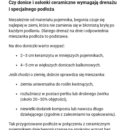
Czy
donice i osłonki ceramiczne
wymagają drenażu
i specjalnego podłoża
Niezależnie od materiału pojemnika, begonia czuje się
najlepiej w ziemi, która nie zamienia się w błotnistą bryłę po
każdym podlaniu. Dlatego drenaż na dnie i odpowiednia
mieszanka podłoża to podstawa.
Na dno doniczki warto wsypać:
2–3 cm keramzytu w mniejszych pojemnikach,
4–5 cm w większych donicach balkonowych.
Jeśli chodzi o ziemię, dobrze sprawdza się mieszanka:
ziemia uniwersalna do roślin kwitnących,
rozluźniacz w postaci perlitu lub drobnego żwirku
(około 20–30% objętości),
niewielki dodatek kompostu lub nawozu długo
działającego (zgodnie z zaleceniami na opakowaniu).
Tak przygotowane podłoże w połączeniu z ceramicznym
pojemnikiem daje begonii szansę na spokojny wzrost bez