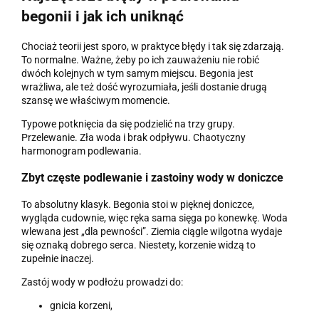
begonii i jak ich uniknąć
Chociaż teorii jest sporo, w praktyce błędy i tak się zdarzają.
To normalne. Ważne, żeby po ich zauważeniu nie robić
dwóch kolejnych w tym samym miejscu. Begonia jest
wrażliwa, ale też dość wyrozumiała, jeśli dostanie drugą
szansę we właściwym momencie.
Typowe potknięcia da się podzielić na trzy grupy.
Przelewanie. Zła woda i brak odpływu. Chaotyczny
harmonogram podlewania.
Zbyt częste podlewanie i zastoiny wody w doniczce
To absolutny klasyk. Begonia stoi w pięknej doniczce,
wygląda cudownie, więc ręka sama sięga po konewkę. Woda
wlewana jest „dla pewności”. Ziemia ciągle wilgotna wydaje
się oznaką dobrego serca. Niestety, korzenie widzą to
zupełnie inaczej.
Zastój wody w podłożu prowadzi do:
gnicia korzeni,