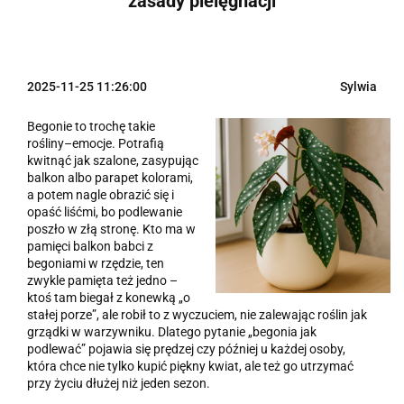
zasady pielęgnacji
2025-11-25 11:26:00
Sylwia
Begonie to trochę takie
rośliny–emocje. Potrafią
kwitnąć jak szalone, zasypując
balkon albo parapet kolorami,
a potem nagle obrazić się i
opaść liśćmi, bo podlewanie
poszło w złą stronę. Kto ma w
pamięci balkon babci z
begoniami w rzędzie, ten
zwykle pamięta też jedno –
ktoś tam biegał z konewką „o
stałej porze”, ale robił to z wyczuciem, nie zalewając roślin jak
grządki w warzywniku. Dlatego pytanie „begonia jak
podlewać” pojawia się prędzej czy później u każdej osoby,
która chce nie tylko kupić piękny kwiat, ale też go utrzymać
przy życiu dłużej niż jeden sezon.