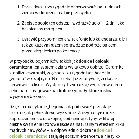
Przez dwa–trzy tygodnie obserwować, po ilu dniach
ziemia w doniczce realnie przesycha.
Zapisać sobie ten odstęp i wydłużyć go o 1–2 dni jako
bezpieczny margines.
Ustawić przypomnienie w telefonie lub kalendarzu, ale i
tak za każdym razem sprawdzać podłoże palcem
przed sięgnięciem po konewkę.
W przypadku pojemników takich jak
donice i osłonki
ceramiczne
ten system działa wyjątkowo dobrze. Ceramika
stabilizuje warunki, więc po kilku tygodniach begonia
„wpada” w swój rytm. Nie trzeba już zgadywać, zerkając
nerwowo na liście. Wystarczy trzymać się wypracowanego
schematu i reagować na drobne sygnały, które roślina
wysyła na bieżąco.
Dzięki temu pytanie „begonia jak podlewać” przestaje
brzmieć jak pełne stresu wyzwanie. Zaczyna być raczej
zaproszeniem do spokojnej, codziennej rutyny, w której
piękne kwitnienie i zdrowe liście są naturalnym efektem kilku
mądrych nawyków – a odpowiednio dobrane
donice i
osłonki ceramiczne
stają się sprzymierzeńcem, a nie tylko