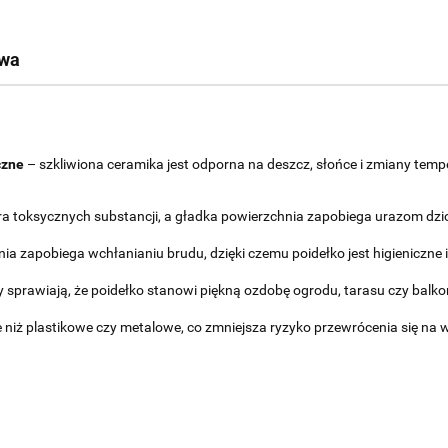
twa
czne
– szkliwiona ceramika jest odporna na deszcz, słońce i zmiany tempe
ra toksycznych substancji, a gładka powierzchnia zapobiega urazom dzi
ia zapobiega wchłanianiu brudu, dzięki czemu poidełko jest higieniczne i
y sprawiają, że poidełko stanowi piękną ozdobę ogrodu, tarasu czy balko
 niż plastikowe czy metalowe, co zmniejsza ryzyko przewrócenia się na wi