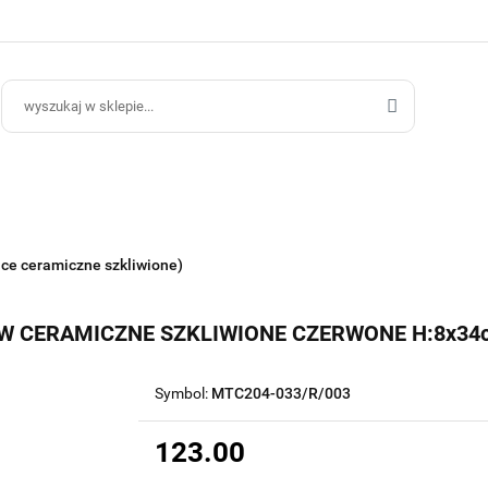
ce Ogrodowe
Donice Do Wnętrz
Blog
Hurt B2B
Kontakt
ce Do Wnętrz
Blog
Hurt B2B
ice ceramiczne szkliwione)
W CERAMICZNE SZKLIWIONE CZERWONE H:8x34
Symbol:
MTC204-033/R/003
123.00