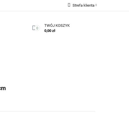
Strefa klienta
Zaloguj się
TWÓJ KOSZYK
Zarejestruj się
0
0,00 zł
Dodaj zgłoszenie
Zgody cookies
Kontakt
cm