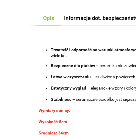
Opis
Informacje dot. bezpieczeńs
Trwałość i odporność na warunki atmosfery
wiele lat.
Bezpieczne dla ptaków
– ceramika nie zawie
Łatwe w czyszczeniu
– szkliwiona powierzchn
Estetyczny wygląd
– eleganckie wzory i kolor
Stabilność
– ceramiczne poidełko jest cięższe
Wymiary donicy:
Wysokość:8cm
Średnica: 34cm