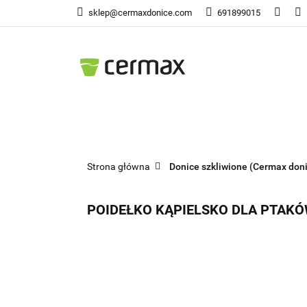
sklep@cermaxdonice.com
691899015
Doni
Donice Ogrodowe
Doni
Strona główna
Donice szkliwione (Cermax don
POIDEŁKO KĄPIELSKO DLA PTAKÓ