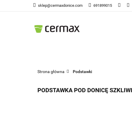
sklep@cermaxdonice.com
691899015
Doni
Donice Ogrodowe
Doni
Strona główna
Podstawki
PODSTAWKA POD DONICĘ SZKLIWI