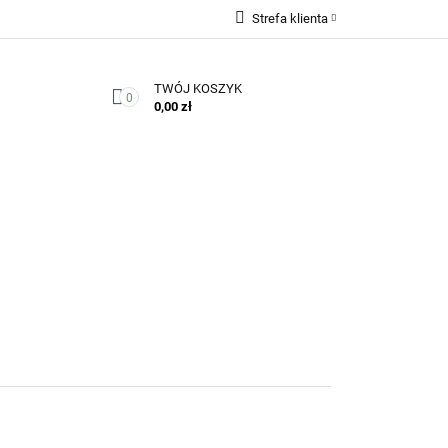
Strefa klienta
Zaloguj się
TWÓJ KOSZYK
Zarejestruj się
0
0,00 zł
Dodaj zgłoszenie
Zgody cookies
Kontakt