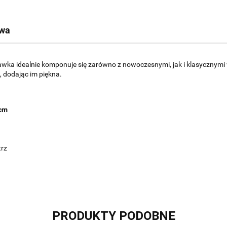
twa
tawka idealnie komponuje się zarówno z nowoczesnymi, jak i klasycznymi
, dodając im piękna.
5cm
trz
PRODUKTY PODOBNE