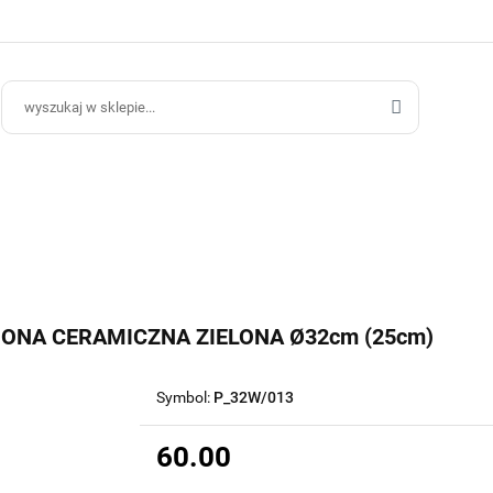
ce Ogrodowe
Donice Do Wnętrz
Blog
Hurt B2B
Kontakt
ce Do Wnętrz
Blog
Hurt B2B
ONA CERAMICZNA ZIELONA Ø32cm (25cm)
Symbol:
P_32W/013
60.00