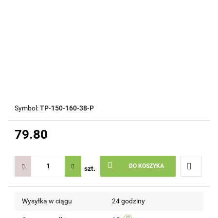
Symbol:
TP-150-160-38-P
79.80
DO KOSZYKA
szt.
Do
Wysyłka w ciągu
24 godziny
przechow