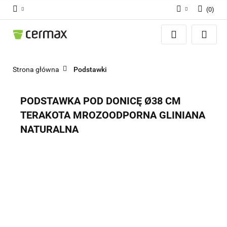
(
0
)
Zaloguj się
Zarejestruj się
Dodaj zgłoszenie
Strona główna
Podstawki
Zgody cookies
PODSTAWKA POD DONICĘ Ø38 CM
TERAKOTA MROZOODPORNA GLINIANA
NATURALNA