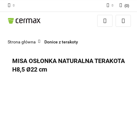
(
0
)
Zaloguj się
Zarejestruj się
Dodaj zgłoszenie
Strona główna
Donice z terakoty
Zgody cookies
MISA OSŁONKA NATURALNA TERAKOTA
H8,5 Ø22 cm