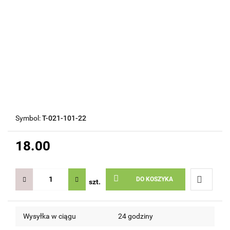
Symbol:
T-021-101-22
18.00
DO KOSZYKA
szt.
Do
Wysyłka w ciągu
24 godziny
przechow