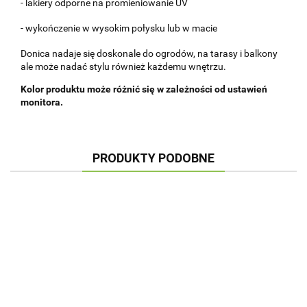
- lakiery odporne na promieniowanie UV
- wykończenie w wysokim połysku lub w macie
Donica nadaje się doskonale do ogrodów, na tarasy i balkony
ale może nadać stylu również każdemu wnętrzu.
Kolor produktu może różnić się w zależności od ustawień
monitora.
PRODUKTY PODOBNE
DONICA Z
WŁÓKNA