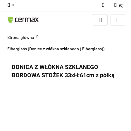
(
0
)
Zaloguj się
Zarejestruj się
Dodaj zgłoszenie
Strona główna
Zgody cookies
Fiberglass (Donice z włókna szklanego ( Fiberglass))
DONICA Z WŁÓKNA SZKLANEGO
BORDOWA STOŻEK 33xH:61cm z półką