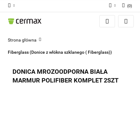
(
0
)
Zaloguj się
Zarejestruj się
Dodaj zgłoszenie
Strona główna
Zgody cookies
Fiberglass (Donice z włókna szklanego ( Fiberglass))
DONICA MROZOODPORNA BIAŁA
MARMUR POLIFIBER KOMPLET 2SZT