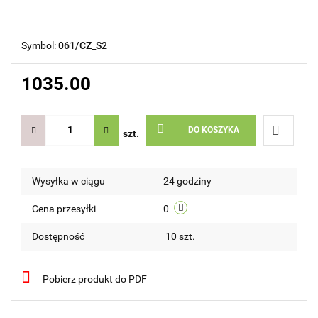
Symbol:
061/CZ_S2
1035.00
DO KOSZYKA
szt.
Do
Wysyłka w ciągu
24 godziny
przechow
Cena przesyłki
0
Dostępność
10
szt.
Pobierz produkt do PDF