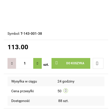
Symbol:
T-143-001-38
113.00
DO KOSZYKA
szt.
Do
Wysyłka w ciągu
24 godziny
przechow
Cena przesyłki
50
Dostępność
88
szt.