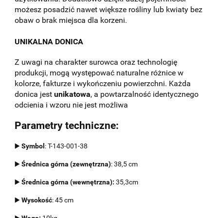
możesz posadzić nawet większe rośliny lub kwiaty bez
obaw o brak miejsca dla korzeni.
UNIKALNA DONICA
Z uwagi na charakter surowca oraz technologię
produkcji, mogą występować naturalne różnice w
kolorze, fakturze i wykończeniu powierzchni. Każda
donica jest
unikatowa
, a powtarzalność identycznego
odcienia i wzoru nie jest możliwa
Parametry techniczne:
▶️
Symbol
: T-143-001-38
▶️
Średnica górna (zewnętrzna)
: 38,5 cm
▶️
Średnica górna (wewnętrzna):
35,3cm
▶️
Wysokość
: 45 cm
▶️
Waga:
10kg