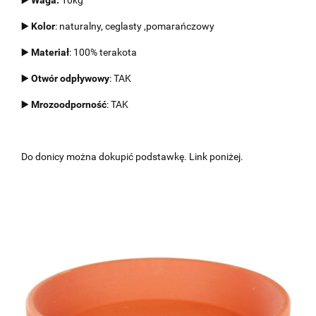
▶️
Kolor
: naturalny, ceglasty ,pomarańczowy
▶️
Materiał
: 100% terakota
▶️
Otwór odpływowy
: TAK
▶️
Mrozoodporność
: TAK
Do donicy można dokupić podstawkę. Link poniżej.