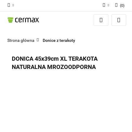
(
0
)
Zaloguj się
Zarejestruj się
Dodaj zgłoszenie
Strona główna
Donice z terakoty
Zgody cookies
DONICA 45x39cm XL TERAKOTA
NATURALNA MROZOODPORNA