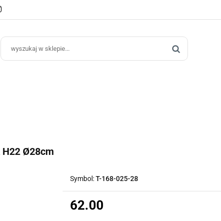
e Ogrodowe
Donice Do Wnętrz
Blog
Hurt B2B
Kontakt
ce Do Wnętrz
Blog
Hurt B2B
 H22 Ø28cm
Symbol:
T-168-025-28
62.00