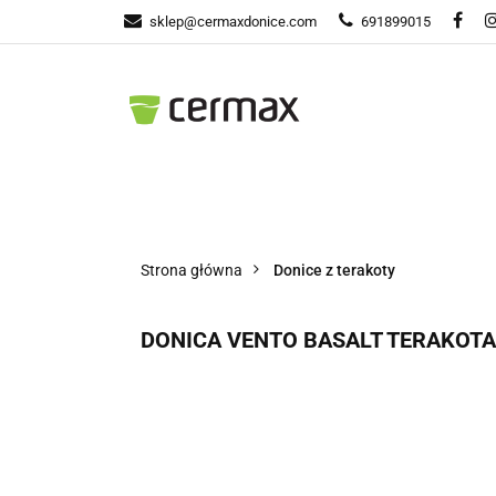
sklep@cermaxdonice.com
691899015
Donic
Donice Ogrodowe
Doni
Strona główna
Donice z terakoty
DONICA VENTO BASALT TERAKOTA