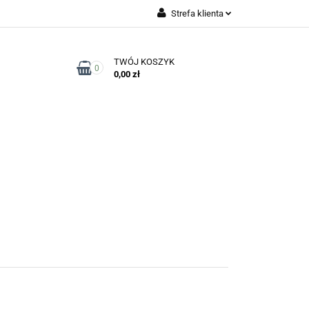
Strefa klienta
Zaloguj się
TWÓJ KOSZYK
Zarejestruj się
0
0,00 zł
Dodaj zgłoszenie
Zgody cookies
Kontakt