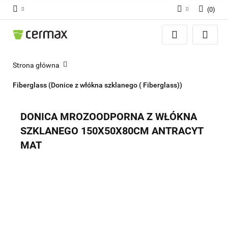
(
0
)
Zaloguj się
Zarejestruj się
Dodaj zgłoszenie
Strona główna
Zgody cookies
Fiberglass (Donice z włókna szklanego ( Fiberglass))
DONICA MROZOODPORNA Z WŁÓKNA
SZKLANEGO 150X50X80CM ANTRACYT
MAT