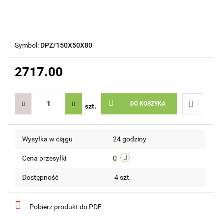
Symbol:
DPZ/150X50X80
2717.00
DO KOSZYKA
szt.
Do
Wysyłka w ciągu
24 godziny
przechow
Cena przesyłki
0
Dostępność
4
szt.
Pobierz produkt do PDF