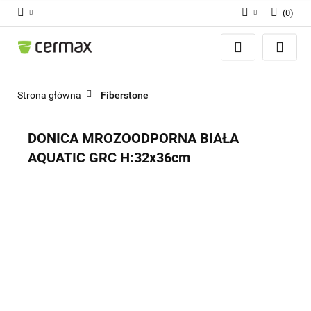
(
0
)
Zaloguj się
Zarejestruj się
Dodaj zgłoszenie
Strona główna
Fiberstone
Zgody cookies
DONICA MROZOODPORNA BIAŁA
AQUATIC GRC H:32x36cm