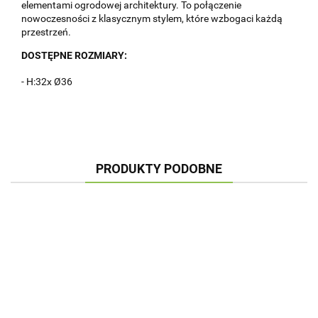
elementami ogrodowej architektury. To połączenie
nowoczesności z klasycznym stylem, które wzbogaci każdą
przestrzeń.
DOSTĘPNE ROZMIARY:
- H:32x Ø36
PRODUKTY PODOBNE
DO
DON