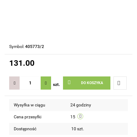
Symbol:
405773/2
131.00
DO KOSZYKA
szt.
Do
Wysyłka w ciągu
24 godziny
przechow
Cena przesyłki
15
Dostępność
10
szt.