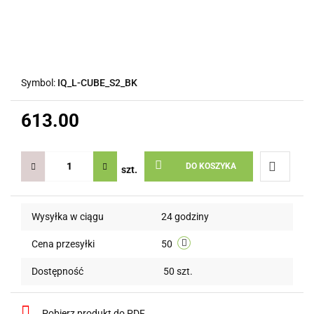
Symbol:
IQ_L-CUBE_S2_BK
613.00
DO KOSZYKA
szt.
Do
Wysyłka w ciągu
24 godziny
przechow
Cena przesyłki
50
Dostępność
50
szt.
Pobierz produkt do PDF