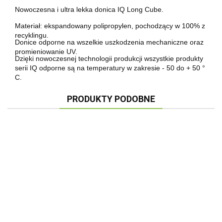
Nowoczesna i ultra lekka donica IQ Long Cube.
Materiał: ekspandowany polipropylen, pochodzący w 100% z
recyklingu.
Donice odporne na wszelkie uszkodzenia mechaniczne oraz
promieniowanie UV.
Dzięki nowoczesnej technologii produkcji wszystkie produkty
serii IQ odporne są na temperatury w zakresie - 50 do + 50 °
C.
PRODUKTY PODOBNE
DONICA IQ CUBE
DONICA IQ CUBE
DONICA IQ CUBE
D
CZARNA
CZARNA
CZARNA
H