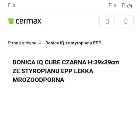
(
0
)
Zaloguj się
Zarejestruj się
Dodaj zgłoszenie
Strona główna
Donice IQ ze styropianu EPP
Zgody cookies
DONICA IQ CUBE CZARNA H:39x39cm
ZE STYROPIANU EPP LEKKA
MROZOODPORNA