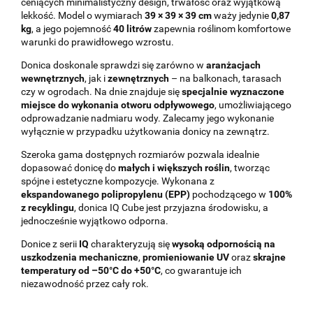
ceniących minimalistyczny design, trwałość oraz wyjątkową
lekkość. Model o wymiarach
39 × 39 × 39 cm
waży jedynie
0,87
kg
, a jego pojemność
40 litrów
zapewnia roślinom komfortowe
warunki do prawidłowego wzrostu.
Donica doskonale sprawdzi się zarówno w
aranżacjach
wewnętrznych
, jak i
zewnętrznych
– na balkonach, tarasach
czy w ogrodach. Na dnie znajduje się
specjalnie wyznaczone
miejsce do wykonania otworu odpływowego
, umożliwiającego
odprowadzanie nadmiaru wody. Zalecamy jego wykonanie
wyłącznie w przypadku użytkowania donicy na zewnątrz.
Szeroka gama dostępnych rozmiarów pozwala idealnie
dopasować donicę do
małych i większych roślin
, tworząc
spójne i estetyczne kompozycje. Wykonana z
ekspandowanego polipropylenu (EPP)
pochodzącego w
100%
z recyklingu
, donica IQ Cube jest przyjazna środowisku, a
jednocześnie wyjątkowo odporna.
Donice z serii
IQ
charakteryzują się
wysoką odpornością na
uszkodzenia mechaniczne
,
promieniowanie UV
oraz
skrajne
temperatury od –50°C do +50°C
, co gwarantuje ich
niezawodność przez cały rok.