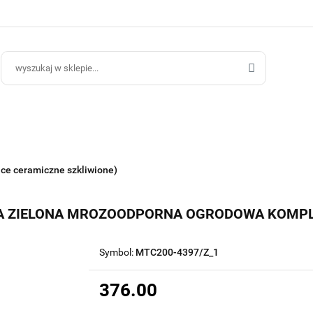
ce Ogrodowe
Donice Do Wnętrz
Blog
Hurt B2B
Kontakt
ce Do Wnętrz
Blog
Hurt B2B
ice ceramiczne szkliwione)
NA ZIELONA MROZOODPORNA OGRODOWA KOMPL
Symbol:
MTC200-4397/Z_1
376.00