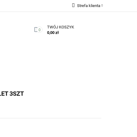
Strefa klienta
Zaloguj się
TWÓJ KOSZYK
Zarejestruj się
0
0,00 zł
Dodaj zgłoszenie
Zgody cookies
Kontakt
ET 3SZT