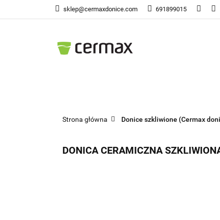
sklep@cermaxdonice.com
691899015
Doni
Donice Ogrodowe
Doni
Strona główna
Donice szkliwione (Cermax don
DONICA CERAMICZNA SZKLIWIO