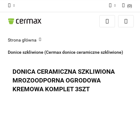
(
0
)
Zaloguj się
Zarejestruj się
Dodaj zgłoszenie
Strona główna
Zgody cookies
Donice szkliwione (Cermax donice ceramiczne szkliwione)
DONICA CERAMICZNA SZKLIWIONA
MROZOODPORNA OGRODOWA
KREMOWA KOMPLET 3SZT