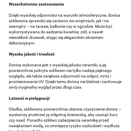
Wszechstronne zastosowanie
Dzięki wysokiej odporności na warunki atmosferyczne, donica
szkliwiona sprawdzi się zarówno we wnętrzach, jak i na
zewnątrz – na tarasie, balkonie czy w ogrodzie. Może być
wykorzystywana do sadzenia kwiatów, ziół, a nawet
niewielkich drzewek, stając się eleganckim akcentem
dekoracyjnym.
Wysoka jakość i trwałość
Donica wykonana jest z wysokiej jakości ceramiki, a jej
powierzchnia pokryta szkliwem nie tylko nadaje pięknego
wyglądu, ale także zwiększa odporność na wilgoć, mróz i
promieniowanie UV. Dzięki temu donica nie blaknie i zachowuje
swój oryginalny wygląd przez długi czas.
Łatwość w pielęgnacji
Gładka, szkliwiona powierzchnia ułatwia czyszczenie donicy –
wystarczy przetrzeć ją wilgotną ściereczką, aby usunąć kurz
czy osad. Ponadto szkliwo zabezpiecza ceramikę przed
nasiąkaniem wodą, co zmniejsza ryzyko uszkodzeń i wydłuża