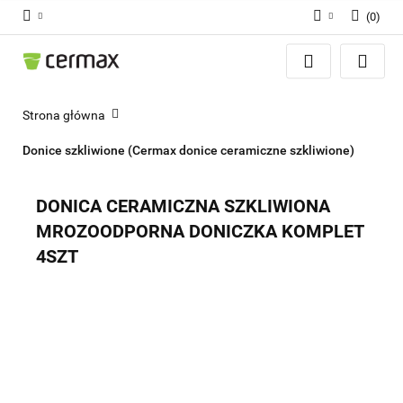
(
0
)
Zaloguj się
Zarejestruj się
Dodaj zgłoszenie
Strona główna
Zgody cookies
Donice szkliwione (Cermax donice ceramiczne szkliwione)
DONICA CERAMICZNA SZKLIWIONA
MROZOODPORNA DONICZKA KOMPLET
4SZT