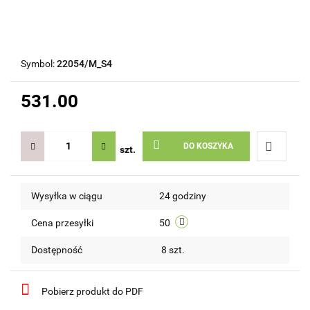
Symbol:
22054/M_S4
531.00
DO KOSZYKA
szt.
Do
Wysyłka w ciągu
24 godziny
przechow
Cena przesyłki
50
Dostępność
8
szt.
Pobierz produkt do PDF