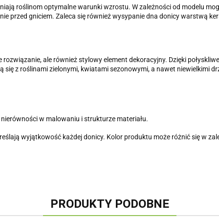
apewniają roślinom optymalne warunki wzrostu. W zależności od modelu m
ie przed gniciem. Zaleca się również wysypanie dna donicy warstwą ke
 rozwiązanie, ale również stylowy element dekoracyjny. Dzięki połyskliwe
ją się z roślinami zielonymi, kwiatami sezonowymi, a nawet niewielkimi 
nierówności w malowaniu i strukturze materiału.
reślają wyjątkowość każdej donicy. Kolor produktu może różnić się w za
PRODUKTY PODOBNE