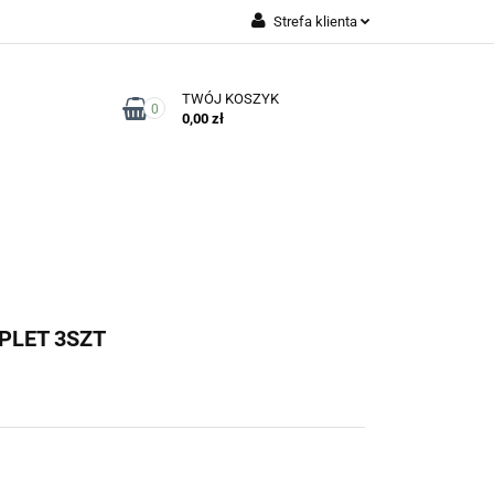
Strefa klienta
Zaloguj się
TWÓJ KOSZYK
Zarejestruj się
0
0,00 zł
Dodaj zgłoszenie
Zgody cookies
Kontakt
LET 3SZT