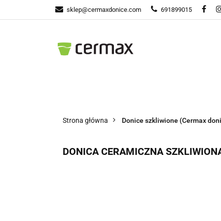
sklep@cermaxdonice.com
691899015
Donic
Donice Ogrodowe
Doni
Strona główna
Donice szkliwione (Cermax don
DONICA CERAMICZNA SZKLIWIO