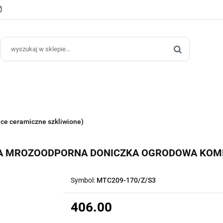
e Ogrodowe
Donice Do Wnętrz
Blog
Hurt B2B
Kontakt
ce Do Wnętrz
Blog
Hurt B2B
ice ceramiczne szkliwione)
NA MROZOODPORNA DONICZKA OGRODOWA KOMP
Symbol:
MTC209-170/Z/S3
406.00