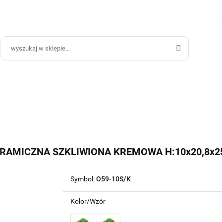
ce Ogrodowe
Donice Do Wnętrz
Blog
Hurt B2B
Kontakt
ce Do Wnętrz
Blog
Hurt B2B
RAMICZNA SZKLIWIONA KREMOWA H:10x20,8x2
Symbol:
O59-10S/K
Kolor/Wzór