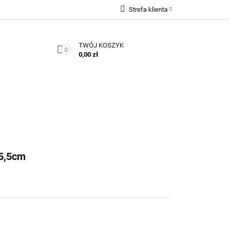
Strefa klienta
Zaloguj się
TWÓJ KOSZYK
Zarejestruj się
0
0,00 zł
Dodaj zgłoszenie
Zgody cookies
Kontakt
5,5cm