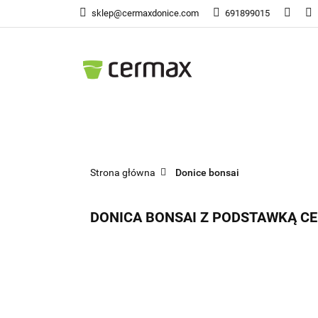
sklep@cermaxdonice.com
691899015
Doni
Donice Ogrodowe
Doni
Strona główna
Donice bonsai
DONICA BONSAI Z PODSTAWKĄ CE