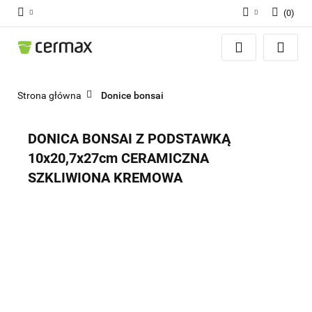
(
0
)
Zaloguj się
Zarejestruj się
Dodaj zgłoszenie
Strona główna
Donice bonsai
Zgody cookies
DONICA BONSAI Z PODSTAWKĄ
10x20,7x27cm CERAMICZNA
SZKLIWIONA KREMOWA