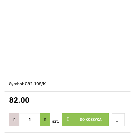
Symbol:
G92-10S/K
82.00
DO KOSZYKA
szt.
Do