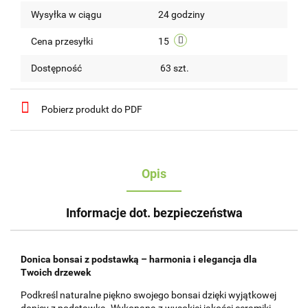
Wysyłka w ciągu
24 godziny
przechow
Cena przesyłki
15
Dostępność
63
szt.
Pobierz produkt do PDF
Opis
Informacje dot. bezpieczeństwa
Donica bonsai z podstawką – harmonia i elegancja dla
Twoich drzewek
Podkreśl naturalne piękno swojego bonsai dzięki wyjątkowej
donicy z podstawką. Wykonana z wysokiej jakości ceramiki,