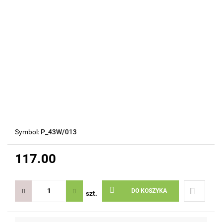
Symbol:
P_43W/013
117.00
DO KOSZYKA
szt.
Do