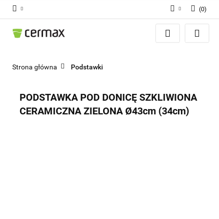
(
0
)
Zaloguj się
Zarejestruj się
Dodaj zgłoszenie
Strona główna
Podstawki
Zgody cookies
PODSTAWKA POD DONICĘ SZKLIWIONA
CERAMICZNA ZIELONA Ø43cm (34cm)