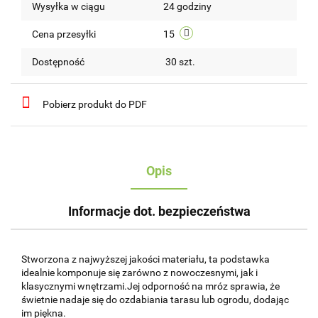
Wysyłka w ciągu
24 godziny
przechow
Cena przesyłki
15
Dostępność
30
szt.
Pobierz produkt do PDF
Opis
Informacje dot. bezpieczeństwa
Stworzona z najwyższej jakości materiału, ta podstawka
idealnie komponuje się zarówno z nowoczesnymi, jak i
klasycznymi wnętrzami.Jej odporność na mróz sprawia, że
świetnie nadaje się do ozdabiania tarasu lub ogrodu, dodając
im piękna.