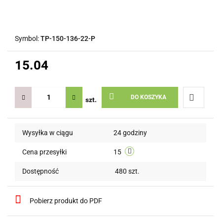
Symbol:
TP-150-136-22-P
15.04
DO KOSZYKA
szt.
Do
Wysyłka w ciągu
24 godziny
przechow
Cena przesyłki
15
Dostępność
480
szt.
Pobierz produkt do PDF