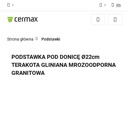
(
0
)
Zaloguj się
Zarejestruj się
Dodaj zgłoszenie
Strona główna
Podstawki
Zgody cookies
PODSTAWKA POD DONICĘ Ø22cm
TERAKOTA GLINIANA MROZOODPORNA
GRANITOWA