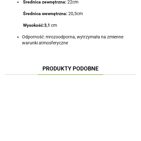
Średnica zewnętrzna:
22
cm
Średnica wewnętrzna:
20,5
cm
Wysokość:3,1
cm
Odporność: mrozoodporna, wytrzymała na zmienne
warunki atmosferyczne
PRODUKTY PODOBNE
PODSTAWKA POD
PODSTAWKA POD
PODSTAWKA POD
PODS