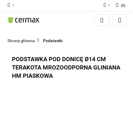
(
0
)
Zaloguj się
Zarejestruj się
Dodaj zgłoszenie
Strona główna
Podstawki
Zgody cookies
PODSTAWKA POD DONICĘ Ø14 CM
TERAKOTA MROZOODPORNA GLINIANA
HM PIASKOWA