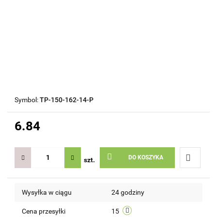
Symbol:
TP-150-162-14-P
6.84
DO KOSZYKA
szt.
Do
Wysyłka w ciągu
24 godziny
przechow
Cena przesyłki
15