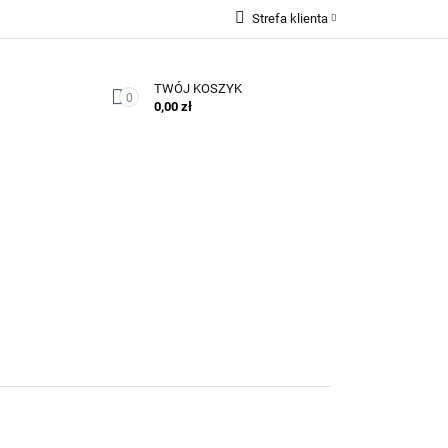
Strefa klienta
Zaloguj się
TWÓJ KOSZYK
Zarejestruj się
0
0,00 zł
Dodaj zgłoszenie
Zgody cookies
Kontakt