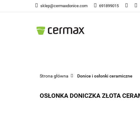
sklep@cermaxdonice.com
691899015
Doni
Donice Ogrodowe
Doni
Strona główna
Donice i osłonki ceramiczne
OSŁONKA DONICZKA ZŁOTA CERAMI