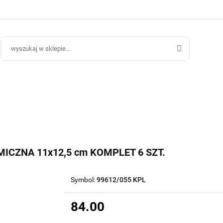
ce Ogrodowe
Donice Do Wnętrz
Blog
Hurt B2B
Kontakt
ce Do Wnętrz
Blog
Hurt B2B
CZNA 11x12,5 cm KOMPLET 6 SZT.
Symbol:
99612/055 KPL
84.00