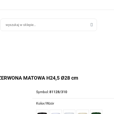
ce Ogrodowe
Donice Do Wnętrz
Blog
Hurt B2B
Kontakt
ce Do Wnętrz
Blog
Hurt B2B
ZERWONA MATOWA H24,5 Ø28 cm
Symbol:
81128/310
Kolor/Wzór