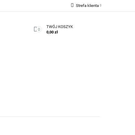
Strefa klienta
Zaloguj się
TWÓJ KOSZYK
Zarejestruj się
0
0,00 zł
Dodaj zgłoszenie
Zgody cookies
Kontakt