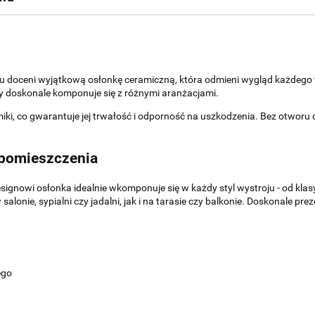
nu doceni wyjątkową osłonkę ceramiczną, która odmieni wygląd każdego 
ry doskonale komponuje się z różnymi aranżacjami.
miki, co gwarantuje jej trwałość i odporność na uszkodzenia. Bez otwo
 pomieszczenia
gnowi osłonka idealnie wkomponuje się w każdy styl wystroju - od kla
onie, sypialni czy jadalni, jak i na tarasie czy balkonie. Doskonale pre
ego