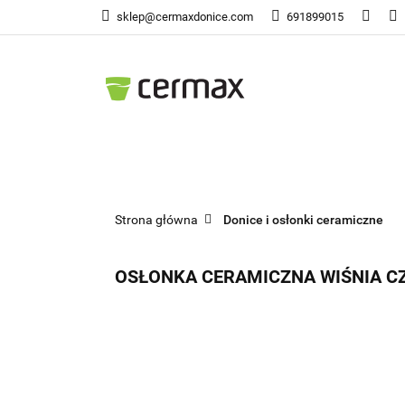
sklep@cermaxdonice.com
691899015
Doni
Donice Ogrodowe
Doni
Strona główna
Donice i osłonki ceramiczne
OSŁONKA CERAMICZNA WIŚNIA C