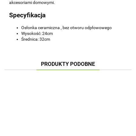
akcesoriami domowymi.
Specyfikacja
Osłonka ceramiczna , bez otworu odpłowowego
Wysokość: 24cm
Średnica: 32cm
PRODUKTY PODOBNE
OSŁONKA
OSŁONKA
OSŁONKA
OSŁONKA
CERAMICZNA
CERAMICZNA
CERAMICZNA
CERAMICZNA
BIAŁA
BIAŁA
BIAŁA
CYLINDER