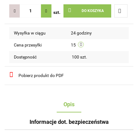
DO KOSZYKA
szt.
Do
Wysyłka w ciągu
24 godziny
przechow
Cena przesyłki
15
Dostępność
100
szt.
Pobierz produkt do PDF
Opis
Informacje dot. bezpieczeństwa